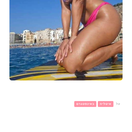
על
איטליה
באינסטגרם