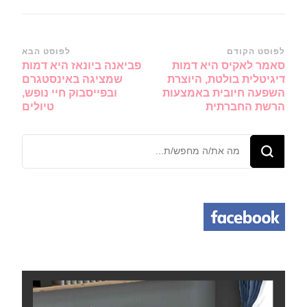
ניווט
לפוסט הקודם
לפוסט הבא
סאמר לאקיס היא דמות
פביאנה ביונאז היא דמות
ברשומות
דיגיטלית בולטת, היוצרת
שמציגה באינסטגרם
השפעה חיובית באמצעות
ובפייסבוק חיי נופש,
הרשת החברתית
טיולים
מחפש/ת
משהו?