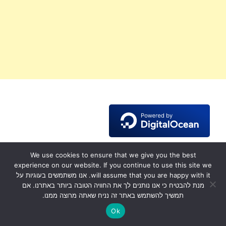
We use cookies to ensure that we give you the best
תגיות
experience on our website. If you continue to use this site we
will assume that you are happy with it. אנו משתמשים בעוגיות על
מנת להבטיח כי אנו נותנים לך את החוויה הטובה ביותר באתרנו. אם
Alexis Clark
Chiara Ferragni
ABBY DOWSE
Abby Rao
Abigail Ratchford
תמשיך להשתמש באתר זה נניח שאתה מרוצה ממנו.
Demi Rose
EVA QUIALA
instagram
Irina Voronina
Jessika Gotti
Ok
Micaela Schäfer
Khloë Terae
Lana Rhoades
Mia Khalifa