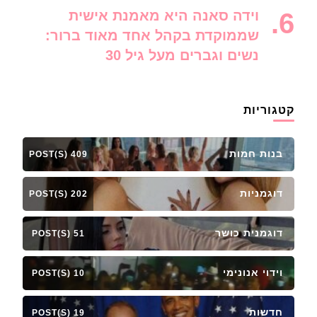
וידה סאנה היא מאמנת אישית
שממוקדת בקהל אחד מאוד ברור:
נשים וגברים מעל גיל 30
קטגוריות
בנות חמות
409 POST(S)
דוגמניות
202 POST(S)
דוגמנית כושר
51 POST(S)
וידוי אנונימי
10 POST(S)
חדשות
19 POST(S)