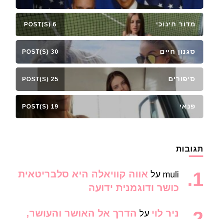
מדור חינוכי
6 POST(S)
סגנון חיים
30 POST(S)
סיפורים
25 POST(S)
פנאי
19 POST(S)
תגובות
אווה קוויאלה היא סלבריטאית
muli
על
כושר ודוגמנית ידועה
ניר לוי
הדרך אל האושר והעושר,
על