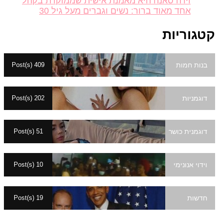
וידה סאנה היא מאמנת אישית שממוקדת בקהל
אחד מאוד ברור: נשים וגברים מעל גיל 30
גוריות
בנות חמות
409 Post(s)
דוגמניות
202 Post(s)
דוגמנית כושר
51 Post(s)
וידוי אנונימי
10 Post(s)
חדשות
19 Post(s)