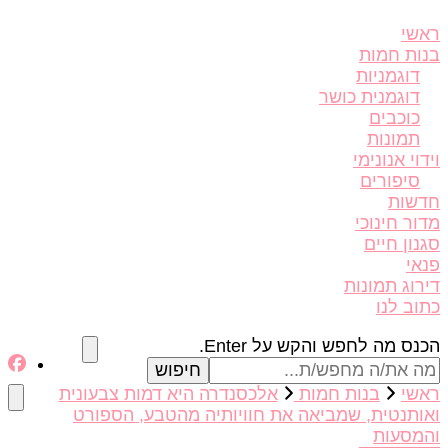
שי
וג של דלז – Delz
ים יפות מהעולם, דוגמניות
ות חמות
דוגמניות
דוגמנית כושר
כוכבים
תמונות
וי אנונימי
סיפורים
שות
ור חינוכי
נון חיים
אי
רוג תמונות
וב לנו
פש/ת
ס מה לחפש והקש על Enter.
הו?
שי
בנות חמות
אלכסנדרה היא דמות צבעונית
ותנטית, שמביאה את חוויותיה מהטבע, הספורט
מסעות