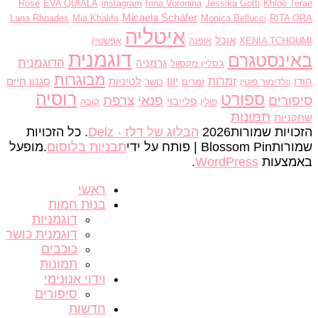
Rose
EVA QUIALA
instagram
Irina Voronina
Jessika Gotti
Khloë Te
Micaela Schäfer
Lana Rhoades
Mia Khalifa
Monica Bellucci
RITA O
איטליה
אוכל
XENIA TCHOU
אופנה
אפשטיין
דוגמנית
ינסטגרם
הדוגמנית
גרמניה
ג'סליין מקסוול
מבוגרות
זמרות
יוון
ו
לטיניות
סגנון חיים
וולדימיר פוטין
זמרים
כושר
רוסיה
ספורט
פורים
פנאי
צרפת
פלייבוי
פולין
קובה
תמונות
קניות
ויות שמורות2026
הבלוג של דלז - Delz
. כל הזכויות
ורות
Blossom Pin | פותח על ידי
תבניות בלוסום
.מופעל
מצעות
WordPress
.
ראשי
בנות חמות
דוגמניות
דוגמנית כושר
כוכבים
תמונות
וידוי אנונימי
סיפורים
חדשות