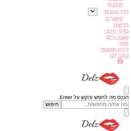
תמונות
וי אנונימי
סיפורים
שות
ור חינוכי
נון חיים
אי
רוג תמונות
וב לנו
וג של דלז – Delz
ים יפות מהעולם, דוגמניות
פש/ת
ס מה לחפש והקש על Enter.
הו?