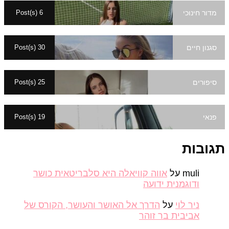
מדור חינוכי
6 Post(s)
סגנון חיים
30 Post(s)
סיפורים
25 Post(s)
פנאי
19 Post(s)
ובות
muli
על
אווה קוויאלה היא סלבריטאית כושר
ודוגמנית ידועה
ניר לוי
על
הדרך אל האושר והעושר, הקורס של
אביבית בר זוהר