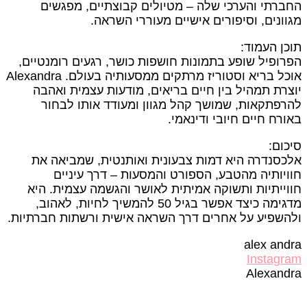
ברתי והערכי שלה – מטיולים קבוצתיים, מפגשים
וונים, וסיפורים אישיים מעוררי השראה.
כן העמוד:
רופיל שופע בתמונות חושפות כושר, רגעים רומנטיים,
אוכל בריא וסטוריז מרתקים ממסעותיה בעולם. Alexandra
צרת תמהיל בין חיים בריאים, מודעות עצמית ואהבה
רפתקאות, שמושך קהל מגוון ומעודד אותו לבחור
ורח חיים חיובי ודינאמי.
כום:
כסנדרה היא דמות צבעונית ואותנטית, שמביאה את
ויותיה מהטבע, הספורט והמסעות – דרך עיניים
וייתיות ותשוקה אמיתית לאושר והגשמה עצמית. היא
מדגימה כיצד אפשר בגיל 50 להמשיך לחיות, לאהוב,
השפיע על אחרים דרך השראה אישית ורשתות חברתיות.​
alex and
Instagr
Alexand