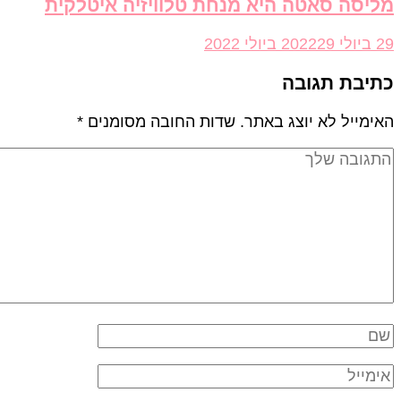
יסה סאטה היא מנחת טלוויזיה איטלקית
202
29 ביולי 2022
יבת תגובה
ימייל לא יוצג באתר.
שדות החובה מסומנים
*
גובה
ך
א:
מייל