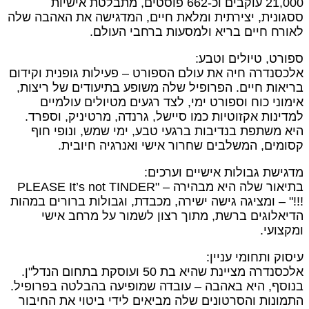
21,000 עוקבים וכ-662 פוסטים, מתבלטת אישיות
גונית, יצירתית ומלאת חיים, המדגישה את האהבה שלה
ורח חיים בריא ולמסעות ברחבי העולם.
ורט, טיולים וטבע:
כסנדרה חיה את עולם הספורט – פעילות גופנית וקידום
יאות חיים. הפרופיל שלה משופע בתיעודים של ריצות,
מוני כוח וספורט ימי, לצד רגעים מטיולים עולמיים
דינות אקזוטיות כמו סיישל, גרנדה, מרטיניק, וספרד.
א משתפת בנדיבות ברגעי טבע, ימי שמש, ונופי חוף
ומים, המשלבים שחרור אישי ואנרגיה חיובית.
גישת גבולות אישיים וערכים:
בתיאור שלה היא מבהירה – "PLEASE It’s not TINDER
!" – ומציגה גישה ישירה, מכבדת, וגבולות ברורים במהות
יאלוגים ברשת, מתוך רצון לשמור על מרחב אישי
קצועי.
וק ותחומי עניין:
אלכסנדרה מציינת שהיא בת 50 ועוסקת בתחום הנדל"ן.
וסף, היא באהבה – עובדה שמופיעה בהבלטה בפרופיל.
מונות והסרטונים שלה מביאים לידי ביטוי את החיבור