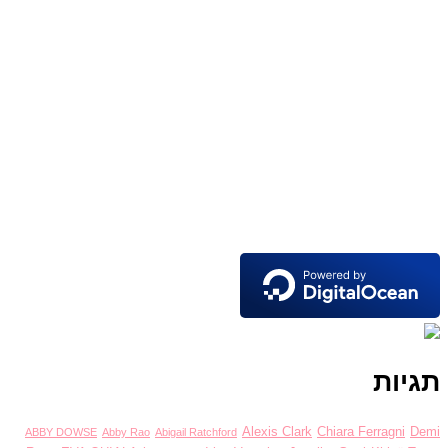
יות
Alexis Clark
Chiara Ferragni
De
ABBY DOWSE
Abby Rao
Abigail Ratchford