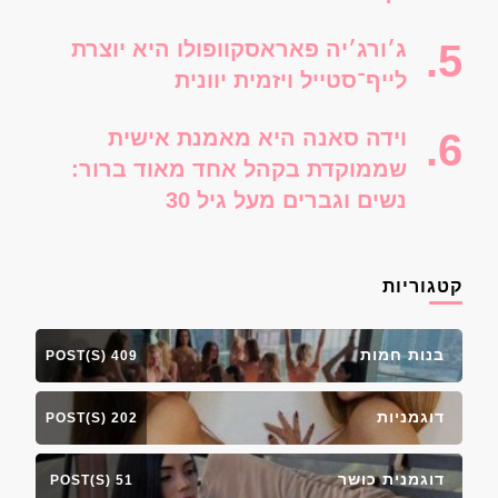
ג׳ורג׳יה פאראסקוופולו היא יוצרת
לייף־סטייל ויזמית יוונית
וידה סאנה היא מאמנת אישית
שממוקדת בקהל אחד מאוד ברור:
נשים וגברים מעל גיל 30
קטגוריות
בנות חמות
409 POST(S)
דוגמניות
202 POST(S)
דוגמנית כושר
51 POST(S)