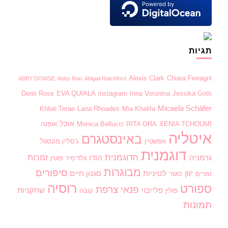
תגיות
Alexis Clark
Chiara Ferragni
ABBY DOWSE
Abby Rao
Abigail Ratchford
Demi Rose
EVA QUIALA
instagram
Irina Voronina
Jessika Gotti
Micaela Schäfer
Khloë Terae
Lana Rhoades
Mia Khalifa
אוכל
XENIA TCHOUMI
RITA ORA
Monica Bellucci
אופנה
איטליה
באינסטגרם
אפשטיין
ג'סליין מקסוול
דוגמנית
הדוגמנית
זמרות
גרמניה
הודו
וולדימיר פוטין
מבוגרות
סיפורים
יוון
לטיניות
סגנון חיים
זמרים
כושר
רוסיה
ספורט
פנאי
צרפת
פלייבוי
שחקניות
פולין
קובה
תמונות