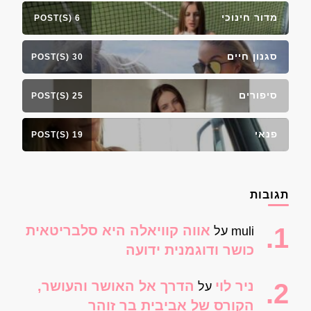
מדור חינוכי
6 POST(S)
סגנון חיים
30 POST(S)
סיפורים
25 POST(S)
פנאי
19 POST(S)
תגובות
אווה קוויאלה היא סלבריטאית
muli
על
כושר ודוגמנית ידועה
ניר לוי
הדרך אל האושר והעושר,
על
הקורס של אביבית בר זוהר