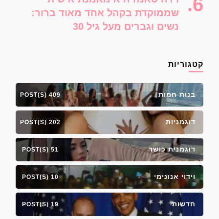
שממוקדת בקהל אחד מאוד ברור:
נשים וגברים מעל גיל 30
קטגוריות
בנות חמות
409 POST(S)
דוגמניות
202 POST(S)
דוגמנית כושר
51 POST(S)
וידוי אנונימי
10 POST(S)
חדשות
19 POST(S)