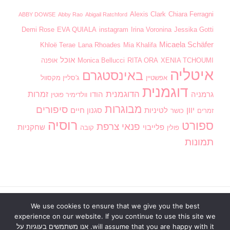
Alexis Clark
Chiara Ferragni
ABBY DOWSE
Abby Rao
Abigail Ratchford
Demi Rose
EVA QUIALA
instagram
Irina Voronina
Jessika Gotti
Micaela Schäfer
Khloë Terae
Lana Rhoades
Mia Khalifa
אוכל
XENIA TCHOUMI
RITA ORA
Monica Bellucci
אופנה
איטליה
באינסטגרם
אפשטיין
ג'סליין מקסוול
דוגמנית
הדוגמנית
זמרות
גרמניה
הודו
וולדימיר פוטין
מבוגרות
סיפורים
יוון
לטיניות
סגנון חיים
זמרים
כושר
רוסיה
ספורט
פנאי
צרפת
פלייבוי
שחקניות
פולין
קובה
תמונות
We use cookies to ensure that we give you the best
ראשי
בנות חמות
וידוי אנונימי
חדשות
מדור חינוכי
experience on our website. If you continue to use this site we
סגנון חיים
פנאי
דירוג תמונות
כתוב לנו
will assume that you are happy with it. אנו משתמשים בעוגיות על