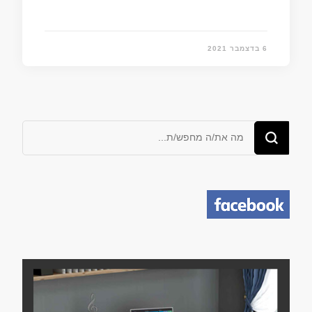
6 בדצמבר 2021
מחפש/ת
משהו?