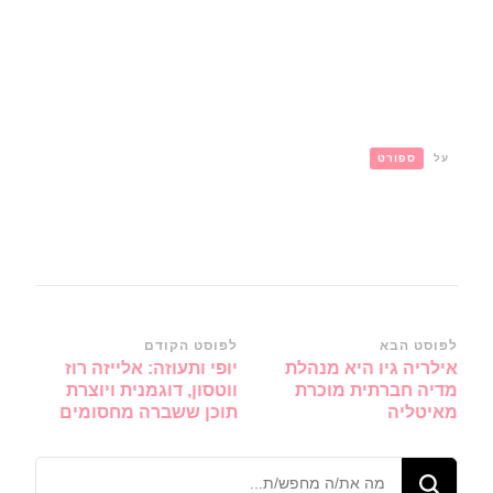
על
ספורט
ניווט
לפוסט הבא
לפוסט הקודם
אילריה גיו היא מנהלת
יופי ותעוזה: אלייזה רוז
ברשומות
מדיה חברתית מוכרת
ווטסון, דוגמנית ויוצרת
מאיטליה
תוכן ששברה מחסומים
מחפש/ת