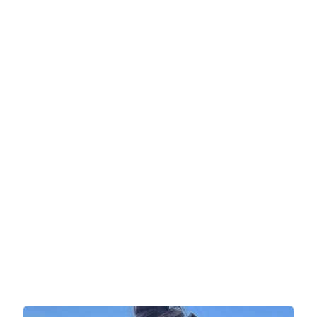
ההשראה
והספורט
באינסטגרם