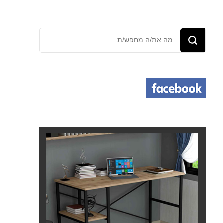
מחפש/ת
משהו?