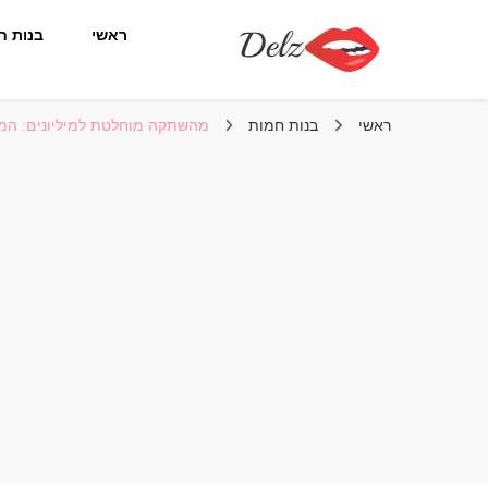
ראשי
בנות ח
הבלוג של דלז – Delz
נשים יפות מהעולם, דוגמניות
ראשי
בנות חמות
מהשתקה מוחלטת למיליונים: המ