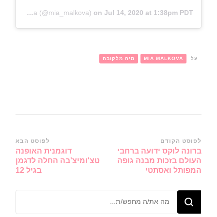
A post shared by Mia Malkova (@mia_malkova)
on
Jul 14, 2020 at 1:38pm PDT
על
MIA MALKOVA
מיה מלקובה
ניווט
לפוסט הקודם
לפוסט הבא
ברונה לוקס ידועה ברחבי
דוגמנית האופנה
ברשומות
העולם בזכות מבנה גופה
טצ'ומיצ'בה החלה לדגמן
המפותל ואסתטי
בגיל 12
מחפש/ת
משהו?