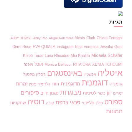
תגיות
Alexis Clark
Chiara Ferragni
ABBY DOWSE
Abby Rao
Abigail Ratchford
Demi Rose
EVA QUIALA
instagram
Irina Voronina
Jessika Gotti
Micaela Schäfer
Khloë Terae
Lana Rhoades
Mia Khalifa
אוכל
XENIA TCHOUMI
RITA ORA
Monica Bellucci
אופנה
איטליה
באינסטגרם
אפשטיין
ג'סליין מקסוול
דוגמנית
הדוגמנית
זמרות
גרמניה
הודו
וולדימיר פוטין
מבוגרות
סיפורים
יוון
לטיניות
סגנון חיים
זמרים
כושר
רוסיה
ספורט
פנאי
צרפת
פלייבוי
שחקניות
פולין
קובה
תמונות