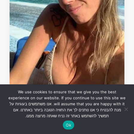
We use cookies to ensure that we give you the best
experience on our website. If you continue to use this site we
בנות חמות
will assume that you are happy with it. אנו משתמשים בעוגיות על
מנת להבטיח כי אנו נותנים לך את החוויה הטובה ביותר באתרנו. אם
פביאנה ביונאז היא דמות
תמשיך להשתמש באתר זה נניח שאתה מרוצה ממנו.
שמציגה באינסטגרם
Ok
ובפייסבוק חיי נופש, טיולים