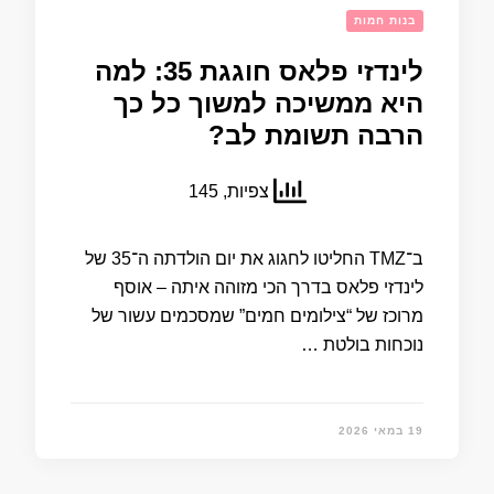
בנות חמות
לינדזי פלאס חוגגת 35: למה
היא ממשיכה למשוך כל כך
הרבה תשומת לב?
צפיות, 145
ב־TMZ החליטו לחגוג את יום הולדתה ה־35 של
לינדזי פלאס בדרך הכי מזוהה איתה – אוסף
מרוכז של “צילומים חמים” שמסכמים עשור של
נוכחות בולטת …
19 במאי 2026