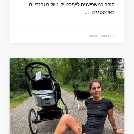
חזקה כמשפיענית לייףסטייל, טיולים ובגדי ים
באינסטגרם.​ …
2 בדצמבר 2025