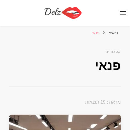
הבלוג של דלז – Delz
נשים יפות מהעולם, דוגמניות
ראשי
פנאי
קטגוריה
פנאי
מראה : 19 תוצאות