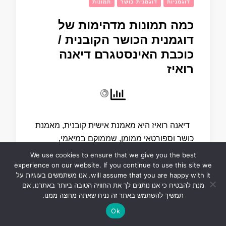
דוגמניות
דוגמנית כושר
תמונות
כמה תמונות מדהימות של
דוגמנית הכושר הקובנית /
כוכבת האינסטגרם דיאנה
רואיז
דיאנה רואיז היא מאמנת אישית קובנית, מאמנת
כושר וספורטאי ממומן, שממוקם במיאמי,
פלורידה. AliExpress.com Product – Sexy
We use cookies to ensure that we give you the best
Lingerie Hot Erotic Fetish Spanking BDSM
experience on our website. If you continue to use this site we
will assume that you are happy with it. אנו משתמשים בעוגיות על
Bondage …
מנת להבטיח כי אנו נותנים לך את החוויה הטובה ביותר באתרנו. אם
תמשיך להשתמש באתר זה נניח שאתה מרוצה ממנו.
7 במרץ 2020
Ok