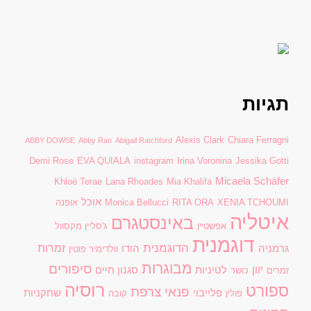
תגיות
Alexis Clark
Chiara Ferragni
ABBY DOWSE
Abby Rao
Abigail Ratchford
Demi Rose
EVA QUIALA
instagram
Irina Voronina
Jessika Gotti
Micaela Schäfer
Khloë Terae
Lana Rhoades
Mia Khalifa
אוכל
XENIA TCHOUMI
RITA ORA
Monica Bellucci
אופנה
איטליה
באינסטגרם
אפשטיין
ג'סליין מקסוול
דוגמנית
הדוגמנית
זמרות
גרמניה
הודו
וולדימיר פוטין
מבוגרות
סיפורים
יוון
לטיניות
סגנון חיים
זמרים
כושר
רוסיה
ספורט
פנאי
צרפת
פלייבוי
שחקניות
פולין
קובה