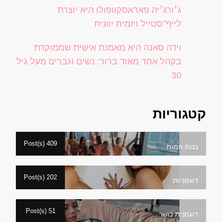
ג׳ורג׳יה פאראסקוופולו היא יוצרת
לייף־סטייל ויזמית יוונית
וידה סאנה היא מאמנת אישית שממוקדת
בקהל אחד מאוד ברור: נשים וגברים מעל גיל
30
קטגוריות
409 Post(s)
בנות חמות
202 Post(s)
דוגמניות
51 Post(s)
דוגמנית כושר