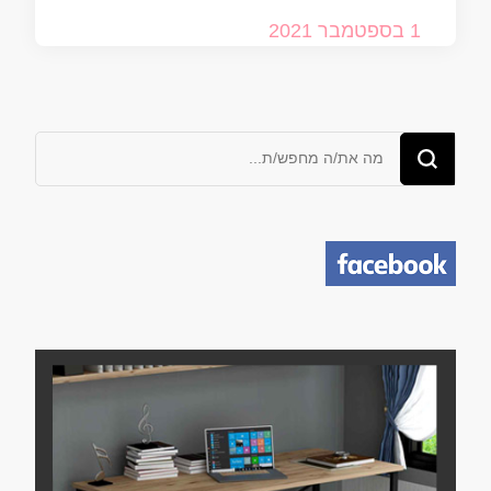
1 בספטמבר 2021
מחפש/ת
משהו?