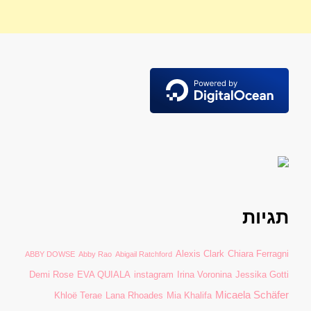
תגיות
Alexis Clark
Chiara Ferragni
ABBY DOWSE
Abby Rao
Abigail Ratchford
Demi Rose
EVA QUIALA
instagram
Irina Voronina
Jessika Gotti
Micaela Schäfer
Khloë Terae
Lana Rhoades
Mia Khalifa