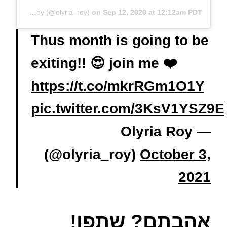
A post shared by Olyria Roy (@olyria_roy)
on
Sep 12, 2020 at 12:12am PDT
Thus month is going to be
exiting!! 😍 join me ❤️
https://t.co/mkrRGm1O1Y
pic.twitter.com/3KsV1YSZ9E
— Olyria Roy
(@olyria_roy)
October 3,
2021
אהבתם? שתפו!