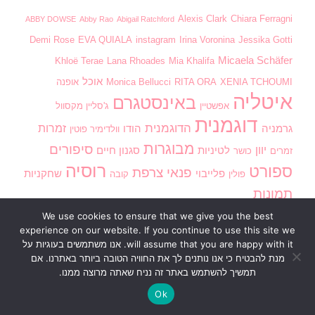
Alexis Clark
Chiara Ferragni
ABBY DOWSE
Abby Rao
Abigail Ratchford
Demi Rose
EVA QUIALA
instagram
Irina Voronina
Jessika Gotti
Micaela Schäfer
Khloë Terae
Lana Rhoades
Mia Khalifa
אוכל
XENIA TCHOUMI
RITA ORA
Monica Bellucci
אופנה
איטליה
באינסטגרם
אפשטיין
ג'סליין מקסוול
דוגמנית
הדוגמנית
זמרות
גרמניה
הודו
וולדימיר פוטין
מבוגרות
סיפורים
יוון
לטיניות
סגנון חיים
זמרים
כושר
רוסיה
ספורט
פנאי
צרפת
פלייבוי
שחקניות
פולין
קובה
תמונות
We use cookies to ensure that we give you the best
experience on our website. If you continue to use this site we
will assume that you are happy with it. אנו משתמשים בעוגיות על
מנת להבטיח כי אנו נותנים לך את החוויה הטובה ביותר באתרנו. אם
תמשיך להשתמש באתר זה נניח שאתה מרוצה ממנו.
ראשי
בנות חמות
וידוי אנונימי
חדשות
מדור חינוכי
Ok
סגנון חיים
פנאי
דירוג תמונות
כתוב לנו