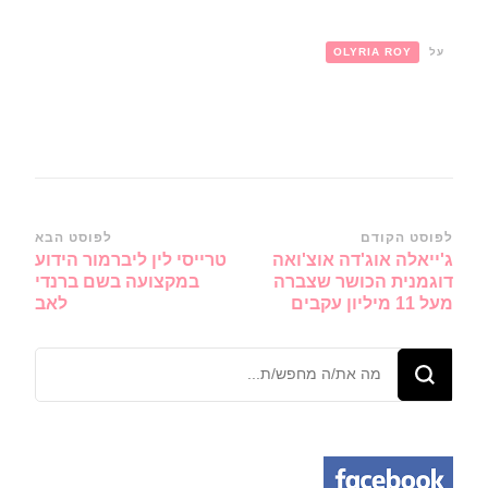
על
OLYRIA ROY
ניווט
לפוסט הקודם
לפוסט הבא
ג'ייאלה אוג'דה אוצ'ואה
טרייסי לין ליברמור הידוע
ברשומות
דוגמנית הכושר שצברה
במקצועה בשם ברנדי
מעל 11 מיליון עקבים
לאב
מחפש/ת
משהו?