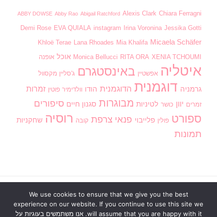
Alexis Clark
Chiara Ferragni
ABBY DOWSE
Abby Rao
Abigail Ratchford
Demi Rose
EVA QUIALA
instagram
Irina Voronina
Jessika Gotti
Micaela Schäfer
Khloë Terae
Lana Rhoades
Mia Khalifa
אוכל
XENIA TCHOUMI
RITA ORA
Monica Bellucci
אופנה
איטליה
באינסטגרם
אפשטיין
ג'סליין מקסוול
דוגמנית
הדוגמנית
זמרות
גרמניה
הודו
וולדימיר פוטין
מבוגרות
סיפורים
יוון
לטיניות
סגנון חיים
זמרים
כושר
רוסיה
ספורט
פנאי
צרפת
פלייבוי
שחקניות
פולין
קובה
תמונות
We use cookies to ensure that we give you the best
ראשי
בנות חמות
וידוי אנונימי
חדשות
מדור חינוכי
experience on our website. If you continue to use this site we
סגנון חיים
פנאי
דירוג תמונות
כתוב לנו
will assume that you are happy with it. אנו משתמשים בעוגיות על