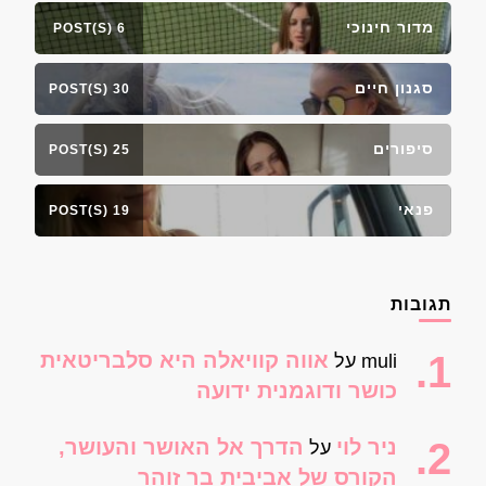
מדור חינוכי
6 POST(S)
סגנון חיים
30 POST(S)
סיפורים
25 POST(S)
פנאי
19 POST(S)
תגובות
אווה קוויאלה היא סלבריטאית
muli
על
כושר ודוגמנית ידועה
ניר לוי
הדרך אל האושר והעושר,
על
הקורס של אביבית בר זוהר