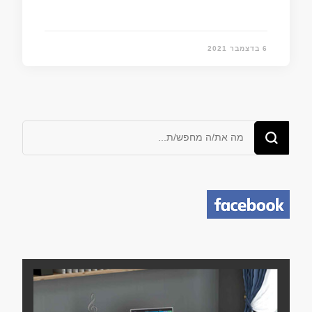
6 בדצמבר 2021
מחפש/ת
משהו?