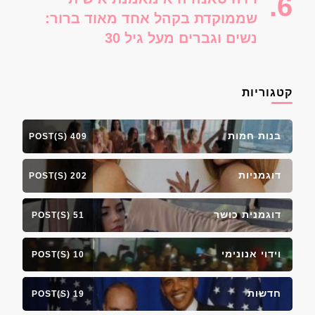
שממוקדת בקהל אחד מאוד ברור:
נשים וגברים מעל גיל 30
קטגוריות
בנות חמות
409 POST(S)
דוגמניות
202 POST(S)
דוגמנית כושר
51 POST(S)
וידוי אנונימי
10 POST(S)
חדשות
19 POST(S)