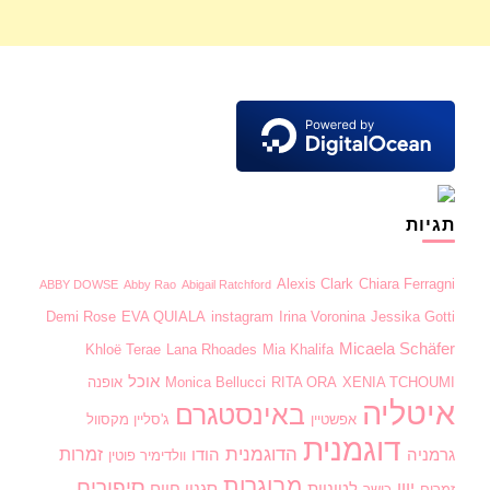
תגיות
Alexis Clark
Chiara Ferragni
ABBY DOWSE
Abby Rao
Abigail Ratchford
Demi Rose
EVA QUIALA
instagram
Irina Voronina
Jessika Gotti
Micaela Schäfer
Khloë Terae
Lana Rhoades
Mia Khalifa
אוכל
XENIA TCHOUMI
RITA ORA
Monica Bellucci
אופנה
איטליה
באינסטגרם
אפשטיין
ג'סליין מקסוול
דוגמנית
הדוגמנית
זמרות
גרמניה
הודו
וולדימיר פוטין
מבוגרות
סיפורים
יוון
לטיניות
סגנון חיים
זמרים
כושר