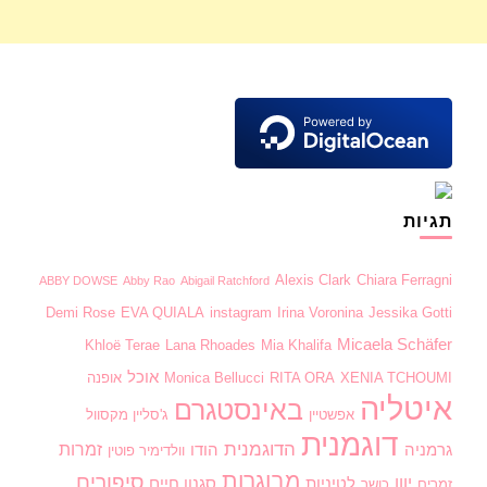
תגיות
Alexis Clark
Chiara Ferragni
ABBY DOWSE
Abby Rao
Abigail Ratchford
Demi Rose
EVA QUIALA
instagram
Irina Voronina
Jessika Gotti
Micaela Schäfer
Khloë Terae
Lana Rhoades
Mia Khalifa
אוכל
XENIA TCHOUMI
RITA ORA
Monica Bellucci
אופנה
איטליה
באינסטגרם
אפשטיין
ג'סליין מקסוול
דוגמנית
הדוגמנית
זמרות
גרמניה
הודו
וולדימיר פוטין
מבוגרות
סיפורים
יוון
לטיניות
סגנון חיים
זמרים
כושר