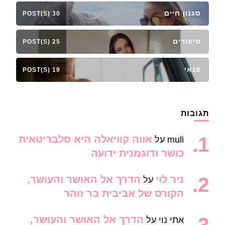
סגנון חיים
30 POST(S)
סיפורים
25 POST(S)
פנאי
19 POST(S)
תגובות
אווה קוויאלה היא סלבריטאית
muli
על
כושר ודוגמנית ידועה
ניר לוי
הדרך אל האושר והעושר,
על
הקורס של אביבית בר זוהר
הדרך אל האושר והעושר,
אתי נוי
על