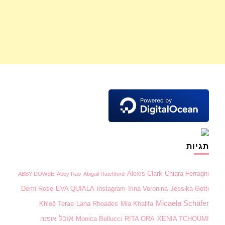
תגיות
Alexis Clark
Chiara Ferragni
ABBY DOWSE
Abby Rao
Abigail Ratchford
Demi Rose
EVA QUIALA
instagram
Irina Voronina
Jessika Gotti
Micaela Schäfer
Khloë Terae
Lana Rhoades
Mia Khalifa
אוכל
XENIA TCHOUMI
RITA ORA
Monica Bellucci
אופנה