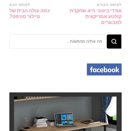
ניווט
לפוסט הקודם
לפוסט הבא
אודרי ביטוני היא שחקנית
כמה עולה הבית של
ברשומות
קולנוע אמריקאית
טיילור סוויפט?
למבוגרים
מחפש/ת
משהו?