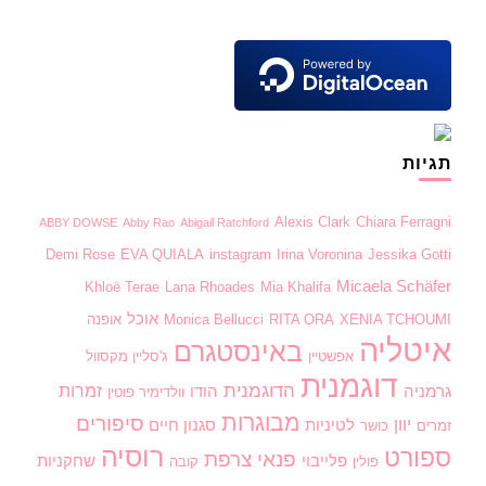
תגיות
Alexis Clark
Chiara Ferragni
ABBY DOWSE
Abby Rao
Abigail Ratchford
Demi Rose
EVA QUIALA
instagram
Irina Voronina
Jessika Gotti
Micaela Schäfer
Khloë Terae
Lana Rhoades
Mia Khalifa
אוכל
XENIA TCHOUMI
RITA ORA
Monica Bellucci
אופנה
איטליה
באינסטגרם
אפשטיין
ג'סליין מקסוול
דוגמנית
הדוגמנית
זמרות
גרמניה
הודו
וולדימיר פוטין
מבוגרות
סיפורים
יוון
לטיניות
סגנון חיים
זמרים
כושר
רוסיה
ספורט
פנאי
צרפת
פלייבוי
שחקניות
פולין
קובה