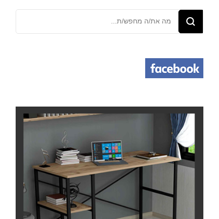
מחפש/ת
משהו?