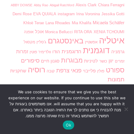
Alexis Clark
Chiara Ferragni
ABBY DOWSE
Abby Rao
Abigail Ratchford
Demi Rose
EVA QUIALA
instagram
Irina Voronina
Jessika Gotti
Micaela Schäfer
Khloë Terae
Lana Rhoades
Mia Khalifa
אוכל
XENIA TCHOUMI
RITA ORA
Monica Bellucci
אופנה
איטליה
באינסטגרם
אפשטיין
ג'סליין מקסוול
דוגמנית
הדוגמנית
זמרות
גרמניה
הודו
וולדימיר פוטין
מבוגרות
סיפורים
יוון
לטיניות
סגנון חיים
זמרים
כושר
רוסיה
ספורט
פנאי
צרפת
פלייבוי
שחקניות
פולין
קובה
תמונות
We use cookies to ensure that we give you the best
experience on our website. If you continue to use this site we
will assume that you are happy with it. אנו משתמשים בעוגיות על
מנת להבטיח כי אנו נותנים לך את החוויה הטובה ביותר באתרנו. אם
תמשיך להשתמש באתר זה נניח שאתה מרוצה ממנו.
ראשי
בנות חמות
וידוי אנונימי
חדשות
מדור חינוכי
סגנון חיים
פנאי
דירוג תמונות
כתוב לנו
Ok