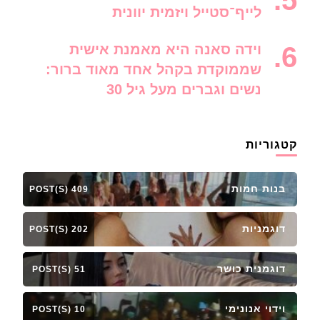
לייף־סטייל ויזמית יוונית
וידה סאנה היא מאמנת אישית
שממוקדת בקהל אחד מאוד ברור:
נשים וגברים מעל גיל 30
קטגוריות
בנות חמות
409 POST(S)
דוגמניות
202 POST(S)
דוגמנית כושר
51 POST(S)
וידוי אנונימי
10 POST(S)