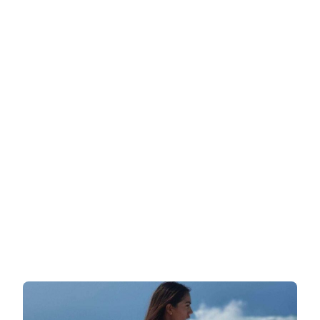
כיום
בת
26