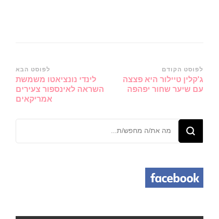
ניווט
לפוסט הקודם
לפוסט הבא
ג'קלין טיילור היא פצצה
לינדי נונציאטו משמשת
ברשומות
עם שיער שחור יפהפה
השראה לאינספור צעירים
אמריקאים
מחפש/ת
משהו?