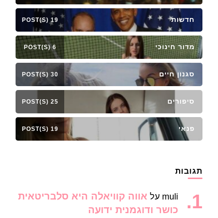
חדשות
19 POST(S)
מדור חינוכי
6 POST(S)
סגנון חיים
30 POST(S)
סיפורים
25 POST(S)
פנאי
19 POST(S)
תגובות
אווה קוויאלה היא סלבריטאית
muli
על
כושר ודוגמנית ידועה