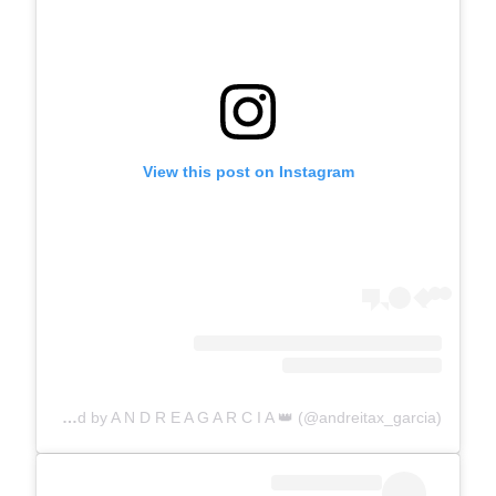
View this post on Instagram
A post shared by A N D R E A G A R C I A 👑 (@andreitax_garcia)