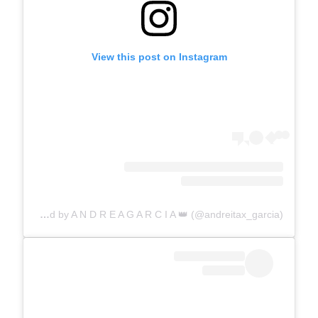
View this post on Instagram
A post shared by A N D R E A G A R C I A 👑 (@andreitax_garcia)