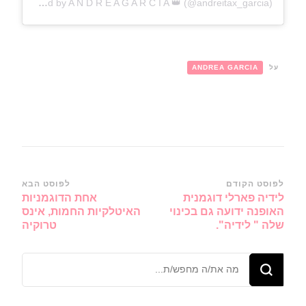
A post shared by A N D R E A G A R C I A 👑 (@andreitax_garcia)
על
ANDREA GARCIA
ניווט
לפוסט הקודם
לפוסט הבא
לידיה פארלי דוגמנית
אחת הדוגמניות
ברשומות
האופנה ידועה גם בכינוי
האיטלקיות החמות, אינס
שלה " לידיה".
טרוקיה
מחפש/ת
משהו?