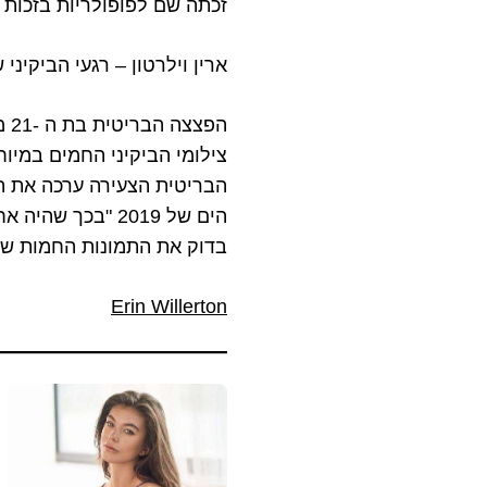
זכתה שם לפופולריות בזכות א
ארין וילרטון – רגעי הביקינ
הפצצה הבריטית בת ה -21 מבריסטול
צילומי הביקיני החמים במיו
הבריטית הצעירה ערכה את ה
הים של 2019 "בכך שהיה אחד מששת המועמדים הסופיים.
בדוק את התמונות החמות של
Erin Willerton