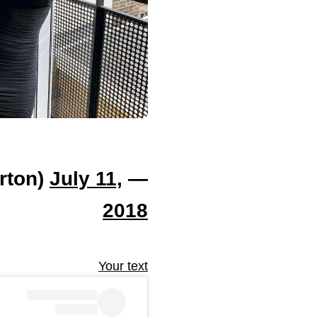
July 11,
— Erin Willerton (@erinwillerton)
2018
Your text