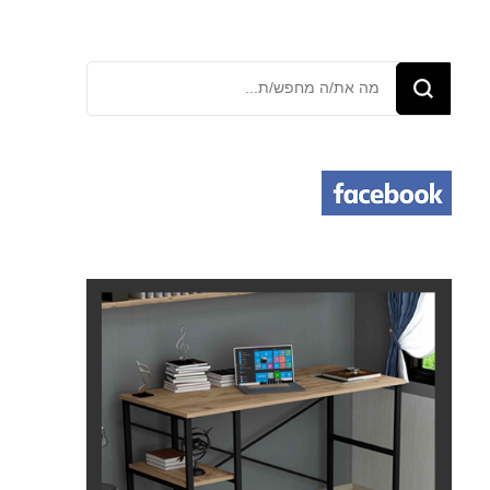
מחפש/ת
משהו?