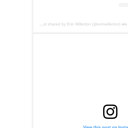
A post shared by Erin Willerton (@erinwillerton)
on
View this post on Inst