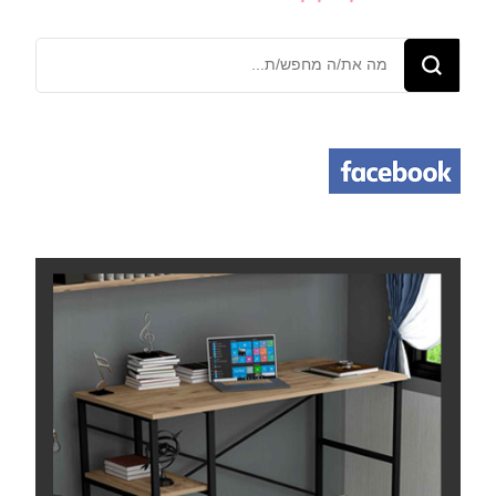
מחפש/ת
משהו?