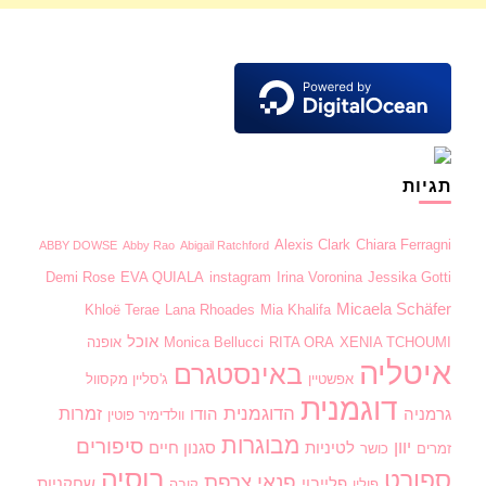
תגיות
Alexis Clark
Chiara Ferragni
ABBY DOWSE
Abby Rao
Abigail Ratchford
Demi Rose
EVA QUIALA
instagram
Irina Voronina
Jessika Gotti
Micaela Schäfer
Khloë Terae
Lana Rhoades
Mia Khalifa
אוכל
XENIA TCHOUMI
RITA ORA
Monica Bellucci
אופנה
איטליה
באינסטגרם
אפשטיין
ג'סליין מקסוול
דוגמנית
הדוגמנית
זמרות
גרמניה
הודו
וולדימיר פוטין
מבוגרות
סיפורים
יוון
לטיניות
סגנון חיים
זמרים
כושר
רוסיה
ספורט
פנאי
צרפת
פלייבוי
שחקניות
פולין
קובה