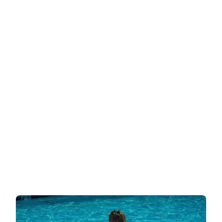
כמו
ריסה
סאנצ'ס
כל
יום