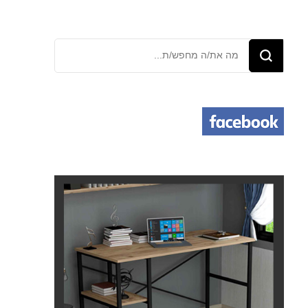
מחפש/ת
משהו?