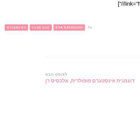
link="
על
EVA SAVAGIOU
אווה סבגיו
באינסטגרם
לפוסט הבא
דוגמנית אינסטגרם פופולרית, אלכסיס רן