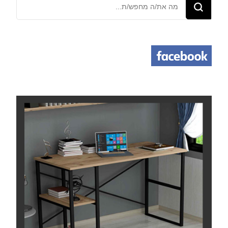
מחפש/ת
משהו?