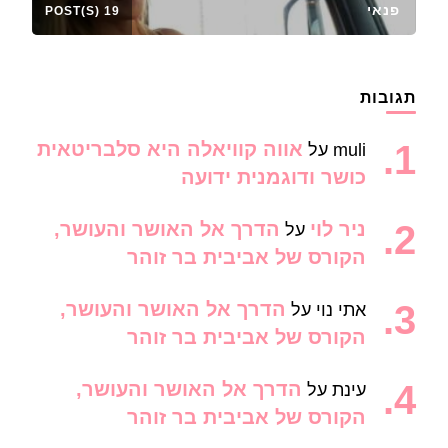
פנאי
19 POST(S)
תגובות
אווה קוויאלה היא סלבריטאית
muli
על
כושר ודוגמנית ידועה
ניר לוי
הדרך אל האושר והעושר,
על
הקורס של אביבית בר זוהר
הדרך אל האושר והעושר,
אתי נוי
על
הקורס של אביבית בר זוהר
הדרך אל האושר והעושר,
עינת
על
הקורס של אביבית בר זוהר