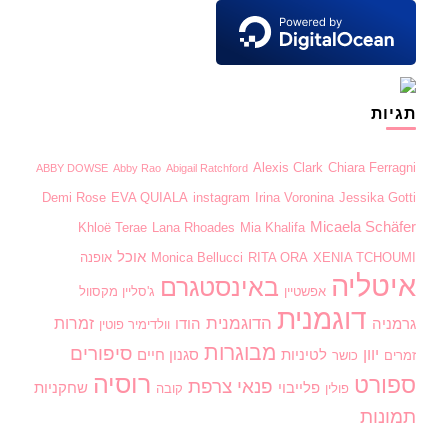
תגיות
Alexis Clark
Chiara Ferragni
ABBY DOWSE
Abby Rao
Abigail Ratchford
Demi Rose
EVA QUIALA
instagram
Irina Voronina
Jessika Gotti
Micaela Schäfer
Khloë Terae
Lana Rhoades
Mia Khalifa
אוכל
XENIA TCHOUMI
RITA ORA
Monica Bellucci
אופנה
איטליה
באינסטגרם
אפשטיין
ג'סליין מקסוול
דוגמנית
הדוגמנית
זמרות
גרמניה
הודו
וולדימיר פוטין
מבוגרות
סיפורים
יוון
לטיניות
סגנון חיים
זמרים
כושר
רוסיה
ספורט
פנאי
צרפת
פלייבוי
שחקניות
פולין
קובה
תמונות