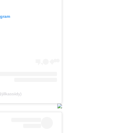
agram
jillkassiidy)