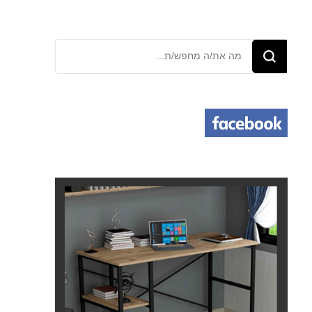
מחפש/ת
משהו?