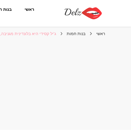
ראשי
בנות ח
הבלוג של דלז – Delz
נשים יפות מהעולם, דוגמניות
ראשי
בנות חמות
ג'יל קסידי היא בלונדינית מגניבה,