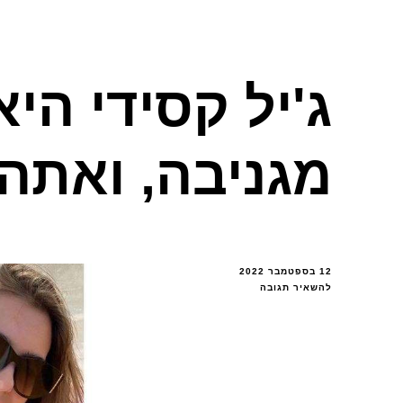
ג'יל קסידי היא
מגניבה, ואתה 
12 בספטמבר 2022
בנושא
להשאיר תגובה
ג'יל
קסידי
היא
בלונדינית
מגניבה,
ואתה
יכול