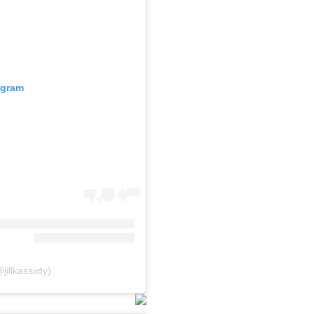
agram
jillkassiidy)