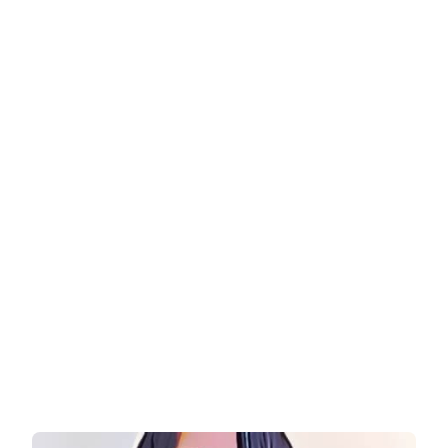
דוגמנית
שנולדה
בוויצ'נצה
בשנת
1988