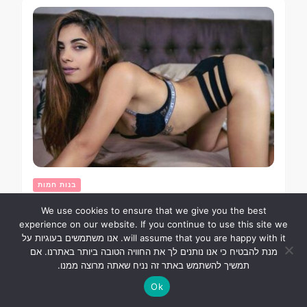
בנות חמות
We use cookies to ensure that we give you the best
אלנה צ'יריטה נאיל, סגנון ייחודי
experience on our website. If you continue to use this site we
והרבה נחישות
will assume that you are happy with it. אנו משתמשים בעוגיות על
מנת להבטיח כי אנו נותנים לך את החוויה הטובה ביותר באתרנו. אם
תמשיך להשתמש באתר זה נניח שאתה מרוצה ממנו.
Ok
25 בנובמבר 2021