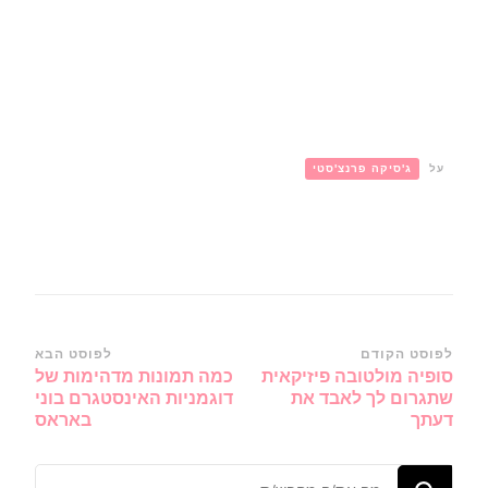
על
ג'סיקה פרנצ'סטי
ניווט
לפוסט הקודם
לפוסט הבא
סופיה מולטובה פיזיקאית
כמה תמונות מדהימות של
ברשומות
שתגרום לך לאבד את
דוגמניות האינסטגרם בוני
דעתך
באראס
מחפש/ת