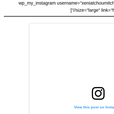
[wp_my_instagram username="xeniatchoumitchev
size="large" link="h
View this post on Inst