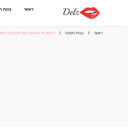
ראשי
בנות ח
הבלוג של דלז – Delz
נשים יפות מהעולם, דוגמניות
ראשי
בנות חמות
דוגמנית האופנה טצ'ומיצ'בה החלה 