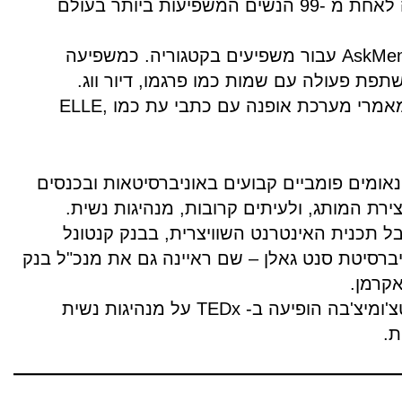
קסניה טצ'ומיצ'בה נבחרה לאחת מ -99 הנשים המשפיעות ביותר בעולם
על פי הרשימה השנתית AskMen עבור משפיעים בקטגוריה. כמשפיעה
תפת פעולה עם שמות כמו פרגמו, דיור ווג.
בסתיו 2016 היא צילמה מאמרי מערכת אופנה עם כתבי עת כמו ELLE,
אומים פומביים קבועים באוניברסיטאות ובכנסים
צירת המותג, ולעיתים קרובות, מנהיגות נשית.
ל תכנית האינטרנט השוויצרית, בבנק קנטונל
וניברסיטת סנט גאלן – שם ראיינה גם את מנכ"ל בנק
אקרמן.
בספטמבר 2015 קסניה טצ'ומיצ'בה הופיעה ב- TEDx על מנהיגות נשית
ת.