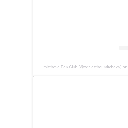
A post shared by Xenia Tchoumitcheva Fan Club (@xeniatchoumitcheva)
o