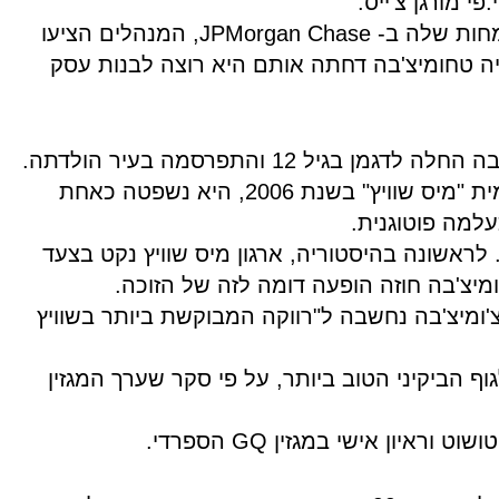
.פי מורגן צ'ייס.
בשנת 2011, בתום ההתמחות שלה ב- JPMorgan Chase, המנהלים הציעו
 טחומיצ'בה דחתה אותם היא רוצה לבנות עסק
דוגמנית האופנה טצ'ומיצ'בה החלה לדגמן בגיל 12 והתפרסמה בעיר הולדתה.
כשנכנסה לתחרות הלאומית "מיס שוויץ" בשנת 2006, היא נשפטה כאחת
עלמה פוטוגנית.
לראשונה בהיסטוריה, ארגון מיס שוויץ נקט בצעד
יצ'בה חוזה הופעה דומה לזה של הזוכה.
ומיצ'בה נחשבה ל"רווקה המבוקשת ביותר בשוויץ
בחרה לגוף הביקיני הטוב ביותר, על פי סקר שערך המגזין