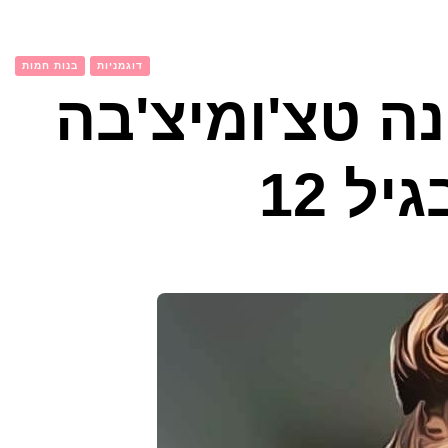
דוגמניות
בנות חמות
ה טצ'ומיצ'בה
ל 12