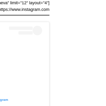
a" limit="12" layout="4"
ttps://www.instagram.com//"]
agram