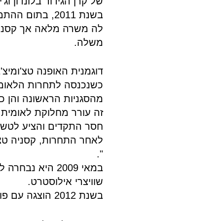
של קרן הגידור בלונדון וג'יי
לה משרה מלאה אך קסניה
משלה.
מהסגניות הראשונה והן כ
זה עורר מחלוקת לאומית. 
חסר התקדים והציע לטשומ
לאחר התחרות, קסניה טצ'
".
במאי 2009 היא נ
שוויצרי אילוסטרט.
בשנת 2012 הוצגה עם פוטושוט וראיון אישי במגזין GQ הספרדי.