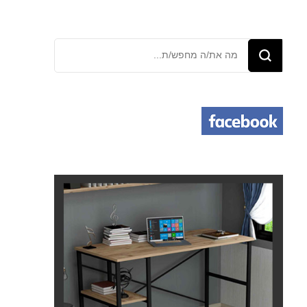
מחפש/ת
משהו?