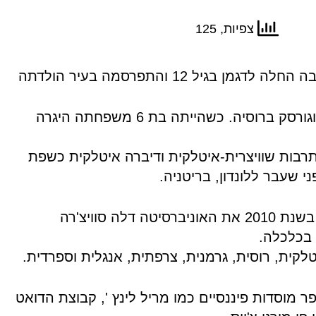
צפיות, 125
ן בגיל 12 והתפרסמה בעיר הולדתה
טחומיצ'בה נולדה במגניטוגורסק ברוסיה. כשהייתה בת 6 משפחתה היגרה
תרבות שוויצרית-איטלקית ודיברה איטלקית כשפת
י שעבר ללונדון, בריטניה.
קסניה טצ'ומיצ'בה סיימה בשנת 2010 את האוניברסיטה דלה סוויצ'רה
 בכלכלה.
קית, רוסית, גרמנית, צרפתית, אנגלית וספרדית.
מוסדות פיננסיים כמו מריל לינץ ', קבוצת הדואט