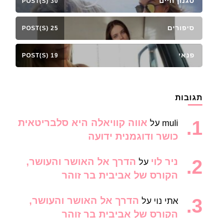
סגנון חיים
30 POST(S)
סיפורים
25 POST(S)
פנאי
19 POST(S)
תגובות
אווה קוויאלה היא סלבריטאית
muli
על
כושר ודוגמנית ידועה
ניר לוי
הדרך אל האושר והעושר,
על
הקורס של אביבית בר זוהר
הדרך אל האושר והעושר,
אתי נוי
על
הקורס של אביבית בר זוהר