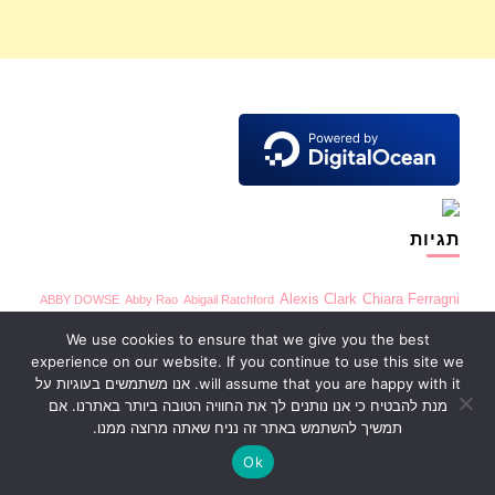
תגיות
Alexis Clark
Chiara Ferragni
ABBY DOWSE
Abby Rao
Abigail Ratchford
Demi Rose
EVA QUIALA
instagram
Irina Voronina
Jessika Gotti
We use cookies to ensure that we give you the best
experience on our website. If you continue to use this site we
Micaela Schäfer
Khloë Terae
Lana Rhoades
Mia Khalifa
will assume that you are happy with it. אנו משתמשים בעוגיות על
אוכל
XENIA TCHOUMI
RITA ORA
Monica Bellucci
אופנה
מנת להבטיח כי אנו נותנים לך את החוויה הטובה ביותר באתרנו. אם
איטליה
באינסטגרם
תמשיך להשתמש באתר זה נניח שאתה מרוצה ממנו.
אפשטיין
ג'סליין מקסוול
דוגמנית
Ok
הדוגמנית
זמרות
גרמניה
הודו
וולדימיר פוטין