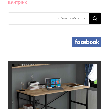
מאוקראינה
מחפש/ת
משהו?