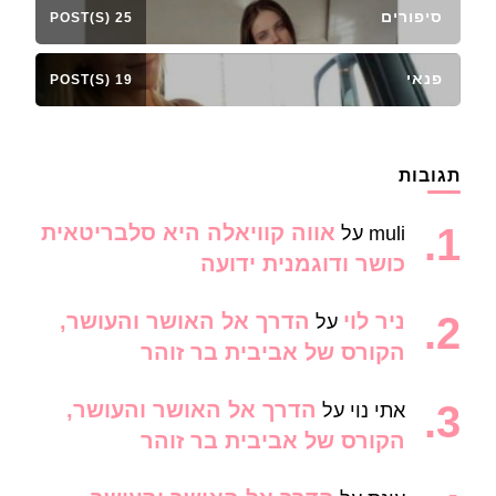
סיפורים
25 POST(S)
פנאי
19 POST(S)
תגובות
אווה קוויאלה היא סלבריטאית
muli
על
כושר ודוגמנית ידועה
ניר לוי
הדרך אל האושר והעושר,
על
הקורס של אביבית בר זוהר
הדרך אל האושר והעושר,
אתי נוי
על
הקורס של אביבית בר זוהר