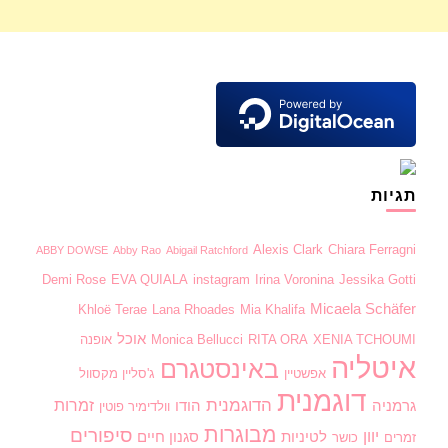
תגיות
Alexis Clark
Chiara Ferragni
ABBY DOWSE
Abby Rao
Abigail Ratchford
Demi Rose
EVA QUIALA
instagram
Irina Voronina
Jessika Gotti
Micaela Schäfer
Khloë Terae
Lana Rhoades
Mia Khalifa
אוכל
XENIA TCHOUMI
RITA ORA
Monica Bellucci
אופנה
איטליה
באינסטגרם
אפשטיין
ג'סליין מקסוול
דוגמנית
הדוגמנית
זמרות
גרמניה
הודו
וולדימיר פוטין
מבוגרות
סיפורים
יוון
לטיניות
סגנון חיים
זמרים
כושר