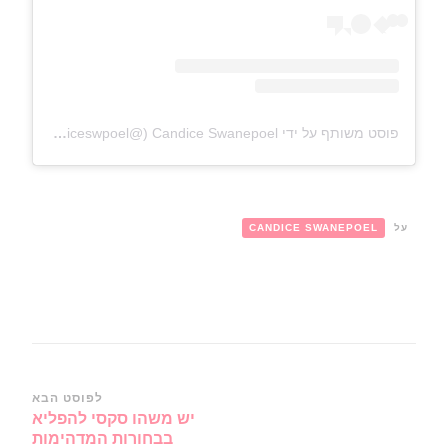
פוסט משותף על ידי ‏‎Candice Swanepoel‎‏ (@‏‎candiceswpoel‎‏)
על
CANDICE SWANEPOEL
ניווט
לפוסט הבא
יש משהו סקסי להפליא
ברשומות
בבחורות המדהימות