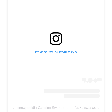
הצגת פוסט זה באינסטגרם
פוסט משותף על ידי ‏‎Candice Swanepoel‎‏ (@‏‎candiceswpoel‎‏)