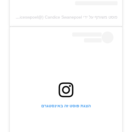
פוסט משותף על ידי ‏‎Candice Swanepoel‎‏ (@‏‎candiceswpoel‎‏)
הצגת פוסט זה באינסטגרם