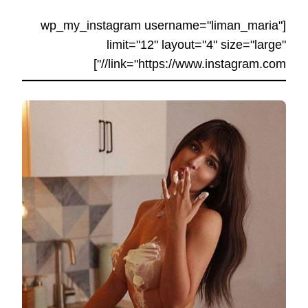
[wp_my_instagram username="liman_maria"
limit="12" layout="4" size="large"
link="https://www.instagram.com//"]