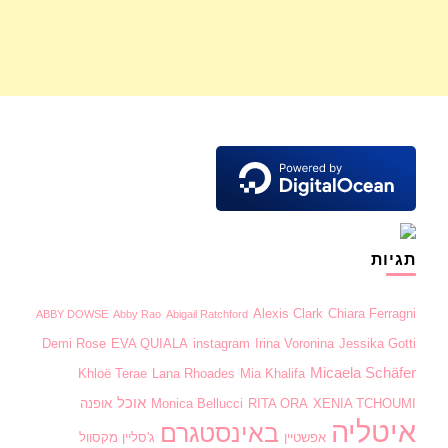
תגיות
Alexis Clark
Chiara Ferragni
ABBY DOWSE
Abby Rao
Abigail Ratchford
Demi Rose
EVA QUIALA
instagram
Irina Voronina
Jessika Gotti
Micaela Schäfer
Khloë Terae
Lana Rhoades
Mia Khalifa
אוכל
XENIA TCHOUMI
RITA ORA
Monica Bellucci
אופנה
איטליה
באינסטגרם
אפשטיין
ג'סליין מקסוול