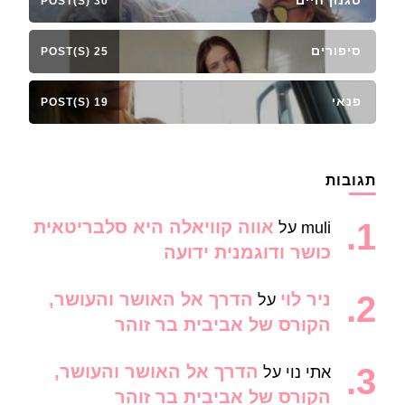
סגנון חיים
30 POST(S)
סיפורים
25 POST(S)
פנאי
19 POST(S)
תגובות
אווה קוויאלה היא סלבריטאית
muli
על
כושר ודוגמנית ידועה
ניר לוי
הדרך אל האושר והעושר,
על
הקורס של אביבית בר זוהר
הדרך אל האושר והעושר,
אתי נוי
על
הקורס של אביבית בר זוהר