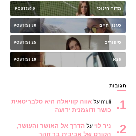
מדור חינוכי
6 POST(S)
סגנון חיים
30 POST(S)
סיפורים
25 POST(S)
פנאי
19 POST(S)
תגובות
אווה קוויאלה היא סלבריטאית
muli
על
כושר ודוגמנית ידועה
ניר לוי
הדרך אל האושר והעושר,
על
הקורס של אביבית בר זוהר