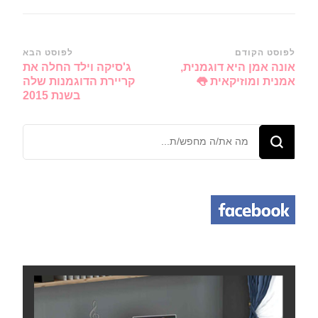
ניווט
לפוסט הקודם
לפוסט הבא
אונה אמן היא דוגמנית,
ג'סיקה וילד החלה את
ברשומות
אמנית ומוזיקאית 👅
קריירת הדוגמנות שלה
בשנת 2015
מחפש/ת
משהו?