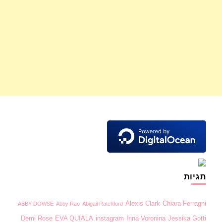
תגיות
Alexis Clark
Chiara Ferragni
ABBY DOWSE
Abby Rao
Abigail Ratchford
Demi Rose
EVA QUIALA
instagram
Irina Voronina
Jessika Gotti