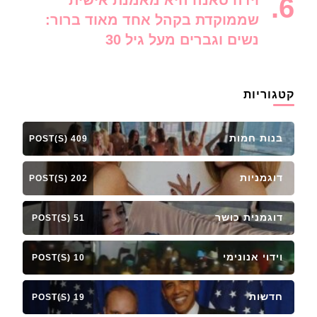
וידה סאנה היא מאמנת אישית
שממוקדת בקהל אחד מאוד ברור:
נשים וגברים מעל גיל 30
קטגוריות
בנות חמות
409 POST(S)
דוגמניות
202 POST(S)
דוגמנית כושר
51 POST(S)
וידוי אנונימי
10 POST(S)
חדשות
19 POST(S)