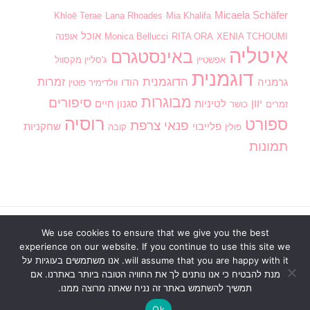
Micaela Schäfer
Khloë Terae
Lana Rhoades
Mia Khalifa
אוכל
XENIA TCHOUMI
RITA ORA
Monica Bellucci
אופנה
איטליה
באינסטגרם
אפשטיין
ג'סליין מקסוול
דוגמנית
הדוגמנית
זמרות
גרמניה
הודו
וולדימיר פוטין
מבוגרות
סיפורים
יוון
לטיניות
סגנון חיים
זמרים
כושר
רוסיה
ספורט
פנאי
צרפת
פלייבוי
שחקניות
פולין
קובה
תמונות
We use cookies to ensure that we give you the best
ראשי
בנות חמות
וידוי אנונימי
חדשות
מדור חינוכי
experience on our website. If you continue to use this site we
סגנון חיים
פנאי
דירוג תמונות
כתוב לנו
will assume that you are happy with it. אנו משתמשים בעוגיות על
מנת להבטיח כי אנו נותנים לך את החוויה הטובה ביותר באתרנו. אם
הזכויות שמורות2026
הבלוג של דלז - Delz
. כל הזכויות
תמשיך להשתמש באתר זה נניח שאתה מרוצה ממנו.
שמורות
Blossom Pin | פותח על ידי
תבניות בלוסום
.מופעל
באמצעות
WordPress
.
Ok