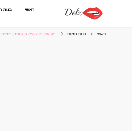
ראשי
בנות ח
הבלוג של דלז – Delz
נשים יפות מהעולם, דוגמניות
ראשי
בנות חמות
דיק אלוויסה היא דוגמנית, יזמית