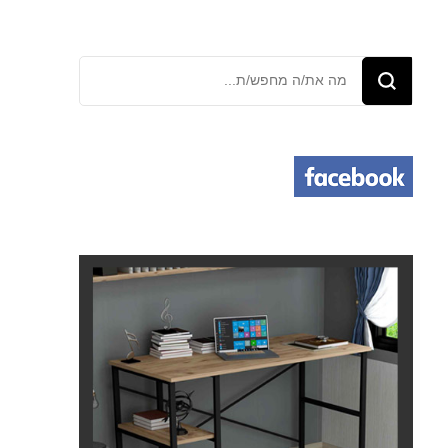
מחפש/ת
משהו?