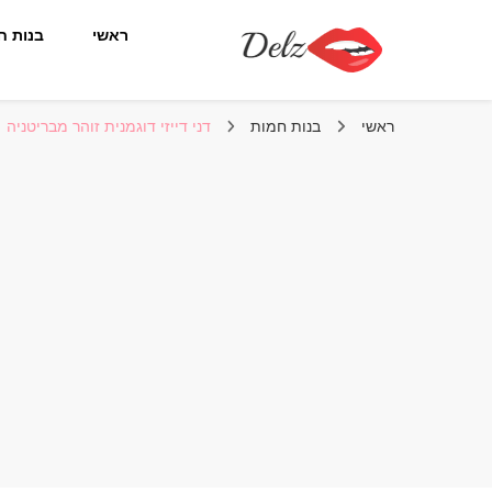
ראשי
בנות ח
הבלוג של דלז – Delz
נשים יפות מהעולם, דוגמניות
ראשי
בנות חמות
דני דייזי דוגמנית זוהר מבריטניה