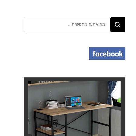
מחפש/ת
משהו?