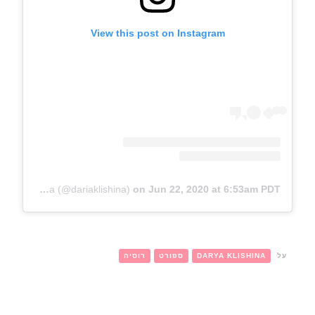
View this post on Instagram
A post shared by The official Darya Klishina (@dariaklishina)
on
Jun 22, 2020 at 6:53am PDT
על
DARYA KLISHINA
ספורט
רוסיה