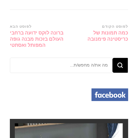
ניווט
לפוסט הקודם
לפוסט הבא
כמה תמונות של
ברונה לוקס ידועה ברחבי
ברשומות
כריסטינה פימנובה
העולם בזכות מבנה גופה
המפותל ואסתטי
מחפש/ת
משהו?