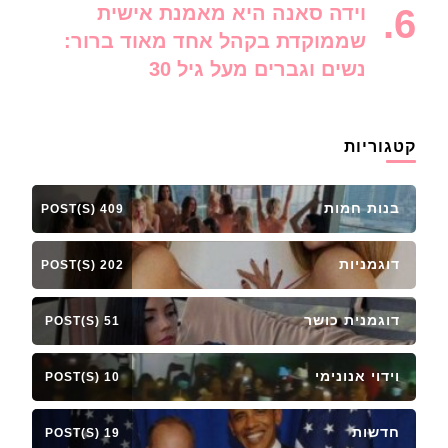
וידה סאנה היא מאמנת אישית
שממוקדת בקהל אחד מאוד ברור:
נשים וגברים מעל גיל 30
קטגוריות
בנות חמות
409 POST(S)
דוגמניות
202 POST(S)
דוגמנית כושר
51 POST(S)
וידוי אנונימי
10 POST(S)
חדשות
19 POST(S)