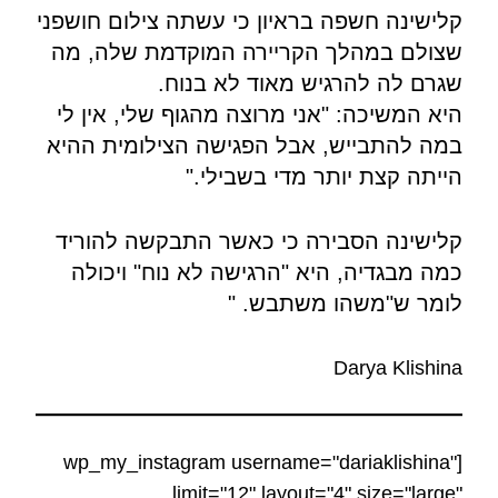
קלישינה חשפה בראיון כי עשתה צילום חושפני
שצולם במהלך הקריירה המוקדמת שלה, מה
שגרם לה להרגיש מאוד לא בנוח.
היא המשיכה: "אני מרוצה מהגוף שלי, אין לי
במה להתבייש, אבל הפגישה הצילומית ההיא
הייתה קצת יותר מדי בשבילי."
קלישינה הסבירה כי כאשר התבקשה להוריד
כמה מבגדיה, היא "הרגישה לא נוח" ויכולה
לומר ש"משהו משתבש. "
Darya Klishina
[wp_my_instagram username="dariaklishina"
limit="12" layout="4" size="large"