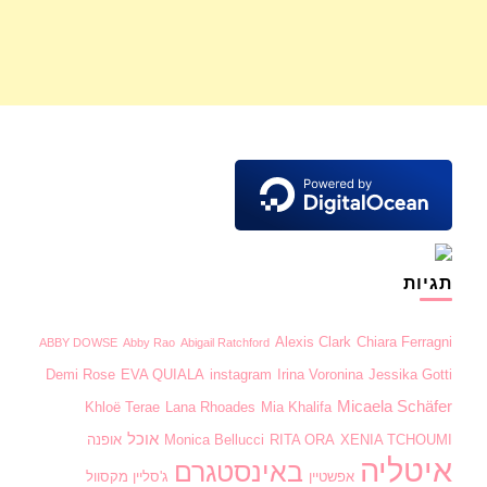
תגיות
Alexis Clark
Chiara Ferragni
ABBY DOWSE
Abby Rao
Abigail Ratchford
Demi Rose
EVA QUIALA
instagram
Irina Voronina
Jessika Gotti
Micaela Schäfer
Khloë Terae
Lana Rhoades
Mia Khalifa
אוכל
XENIA TCHOUMI
RITA ORA
Monica Bellucci
אופנה
איטליה
באינסטגרם
אפשטיין
ג'סליין מקסוול