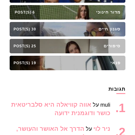
מדור חינוכי
6 POST(S)
סגנון חיים
30 POST(S)
סיפורים
25 POST(S)
פנאי
19 POST(S)
תגובות
אווה קוויאלה היא סלבריטאית
muli
על
כושר ודוגמנית ידועה
ניר לוי
הדרך אל האושר והעושר,
על