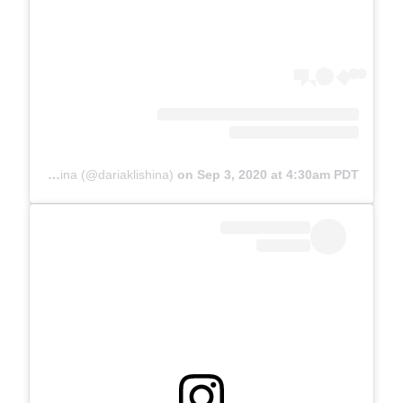
A post shared by The official Darya Klishina (@dariaklishina)
on
Sep 3, 2020 at 4:30am PDT