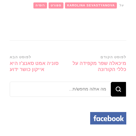
על
KAROLINA SEVASTYANOVA
ספורט
רוסיה
ניווט
לפוסט הקודם
לפוסט הבא
מיכאלה שפר מקפידה על
סוניה אמט סאנצ'ז היא
ברשומות
כללי הקורונה
אייקון כושר ידוע
מחפש/ת
משהו?