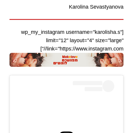
Karolina Sevastyanova
[wp_my_instagram username="karolisha.s"
limit="12" layout="4" size="large"
link="https://www.instagram.com//"]