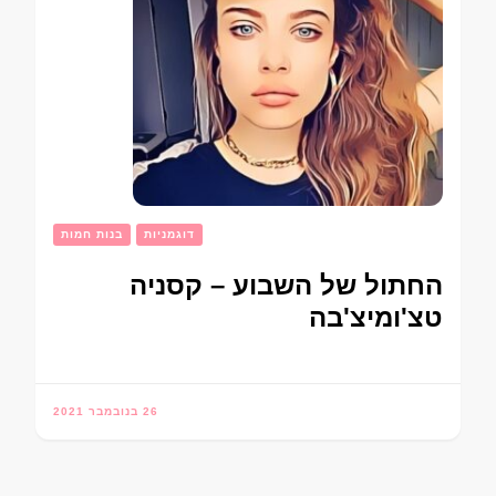
דוגמניות
בנות חמות
החתול של השבוע – קסניה
טצ'ומיצ'בה
26 בנובמבר 2021