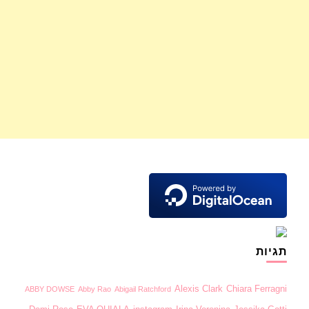
תגיות
Alexis Clark
Chiara Ferragni
ABBY DOWSE
Abby Rao
Abigail Ratchford