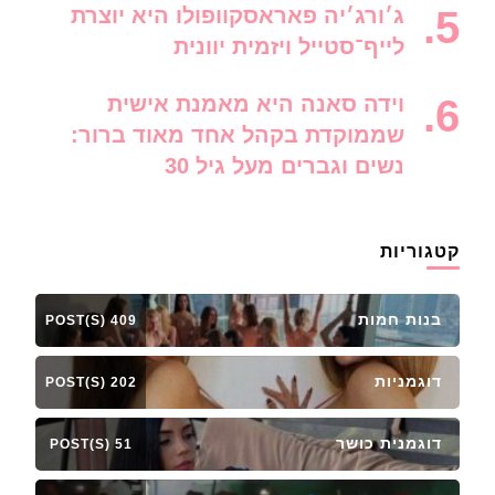
ג׳ורג׳יה פאראסקוופולו היא יוצרת
לייף־סטייל ויזמית יוונית
וידה סאנה היא מאמנת אישית
שממוקדת בקהל אחד מאוד ברור:
נשים וגברים מעל גיל 30
קטגוריות
בנות חמות
409 POST(S)
דוגמניות
202 POST(S)
דוגמנית כושר
51 POST(S)