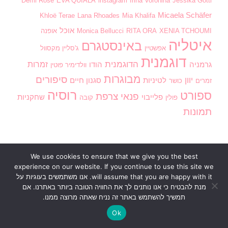
Demi Rose
EVA QUIALA
instagram
Irina Voronina
Jessika Gotti
Micaela Schäfer
Khloë Terae
Lana Rhoades
Mia Khalifa
אוכל
XENIA TCHOUMI
RITA ORA
Monica Bellucci
אופנה
איטליה
באינסטגרם
אפשטיין
ג'סליין מקסוול
דוגמנית
הדוגמנית
זמרות
גרמניה
הודו
וולדימיר פוטין
מבוגרות
סיפורים
יוון
לטיניות
סגנון חיים
זמרים
כושר
רוסיה
ספורט
פנאי
צרפת
פלייבוי
שחקניות
פולין
קובה
תמונות
We use cookies to ensure that we give you the best
experience on our website. If you continue to use this site we
will assume that you are happy with it. אנו משתמשים בעוגיות על
ראשי
בנות חמות
וידוי אנונימי
חדשות
מדור חינוכי
מנת להבטיח כי אנו נותנים לך את החוויה הטובה ביותר באתרנו. אם
סגנון חיים
פנאי
דירוג תמונות
כתוב לנו
תמשיך להשתמש באתר זה נניח שאתה מרוצה ממנו.
הזכויות שמורות2026
הבלוג של דלז - Delz
. כל הזכויות
Ok
שמורות
Blossom Pin | פותח על ידי
תבניות בלוסום
.מופעל
באמצעות
WordPress
.