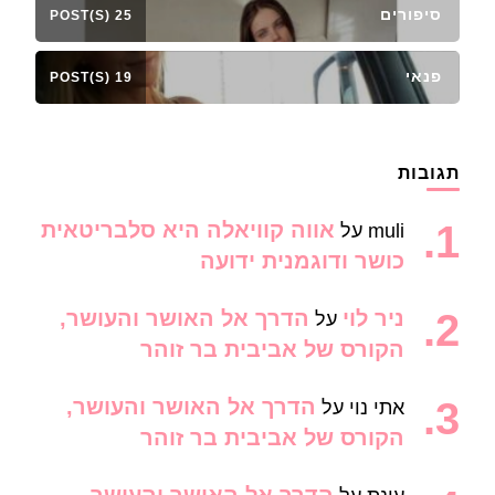
סיפורים
25 POST(S)
פנאי
19 POST(S)
תגובות
אווה קוויאלה היא סלבריטאית
muli
על
כושר ודוגמנית ידועה
ניר לוי
הדרך אל האושר והעושר,
על
הקורס של אביבית בר זוהר
הדרך אל האושר והעושר,
אתי נוי
על
הקורס של אביבית בר זוהר