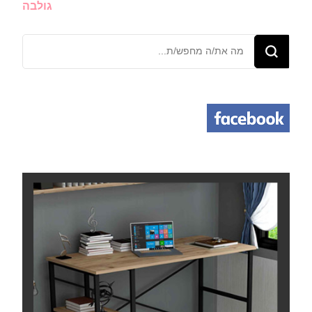
גולבה
מחפש/ת
משהו?