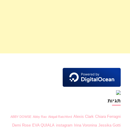
תגיות
Alexis Clark
Chiara Ferragni
ABBY DOWSE
Abby Rao
Abigail Ratchford
Demi Rose
EVA QUIALA
instagram
Irina Voronina
Jessika Gotti