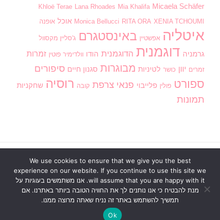
Micaela Schäfer
Khloë Terae
Lana Rhoades
Mia Khalifa
אוכל
XENIA TCHOUMI
RITA ORA
Monica Bellucci
אופנה
איטליה
באינסטגרם
אפשטיין
ג'סליין מקסוול
דוגמנית
הדוגמנית
זמרות
גרמניה
הודו
וולדימיר פוטין
מבוגרות
סיפורים
יוון
לטיניות
סגנון חיים
זמרים
כושר
רוסיה
ספורט
פנאי
צרפת
פלייבוי
שחקניות
פולין
קובה
תמונות
We use cookies to ensure that we give you the best
ראשי
בנות חמות
וידוי אנונימי
חדשות
מדור חינוכי
experience on our website. If you continue to use this site we
סגנון חיים
פנאי
דירוג תמונות
כתוב לנו
will assume that you are happy with it. אנו משתמשים בעוגיות על
מנת להבטיח כי אנו נותנים לך את החוויה הטובה ביותר באתרנו. אם
הזכויות שמורות2026
הבלוג של דלז - Delz
. כל הזכויות
תמשיך להשתמש באתר זה נניח שאתה מרוצה ממנו.
שמורות
Blossom Pin | פותח על ידי
תבניות בלוסום
.מופעל
באמצעות
WordPress
.
Ok