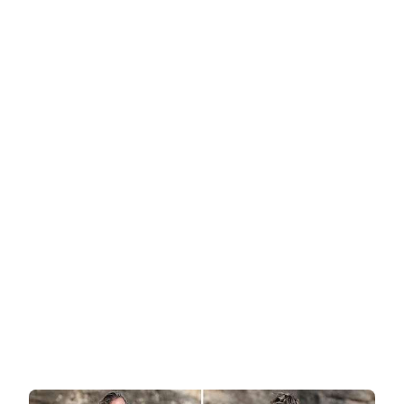
שוכרת
צלמים
פפראצי
לכל
מקום
שהיא
נמצאת