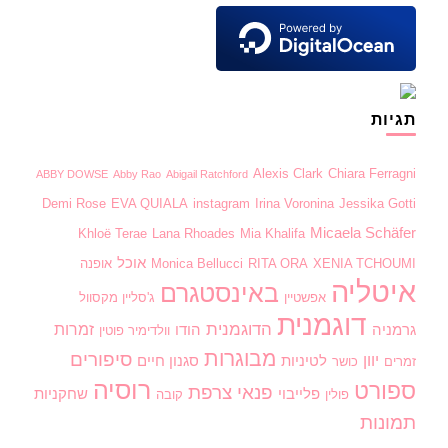
תגיות
Alexis Clark
Chiara Ferragni
ABBY DOWSE
Abby Rao
Abigail Ratchford
Demi Rose
EVA QUIALA
instagram
Irina Voronina
Jessika Gotti
Micaela Schäfer
Khloë Terae
Lana Rhoades
Mia Khalifa
אוכל
XENIA TCHOUMI
RITA ORA
Monica Bellucci
אופנה
איטליה
באינסטגרם
אפשטיין
ג'סליין מקסוול
דוגמנית
הדוגמנית
זמרות
גרמניה
הודו
וולדימיר פוטין
מבוגרות
סיפורים
יוון
לטיניות
סגנון חיים
זמרים
כושר
רוסיה
ספורט
פנאי
צרפת
פלייבוי
שחקניות
פולין
קובה
תמונות