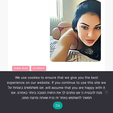
דוגמניות
בנות חמות
We use cookies to ensure that we give you the best
איננה אינאקי היא אלילה לוהטת
experience on our website. If you continue to use this site we
מיוון!
will assume that you are happy with it. אנו משתמשים בעוגיות על
מנת להבטיח כי אנו נותנים לך את החוויה הטובה ביותר באתרנו. אם
תמשיך להשתמש באתר זה נניח שאתה מרוצה ממנו.
Ok
12 בנובמבר 2021