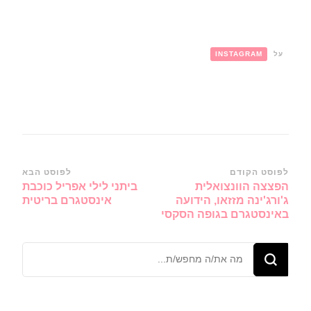
על
INSTAGRAM
ניווט
לפוסט הקודם
לפוסט הבא
הפצצה הוונצואלית
ביתני לילי אפריל כוכבת
ברשומות
ג'ורג'ינה מזזאו, הידועה
אינסטגרם בריטית
באינסטגרם בגופה הסקסי
מחפש/ת
משהו?