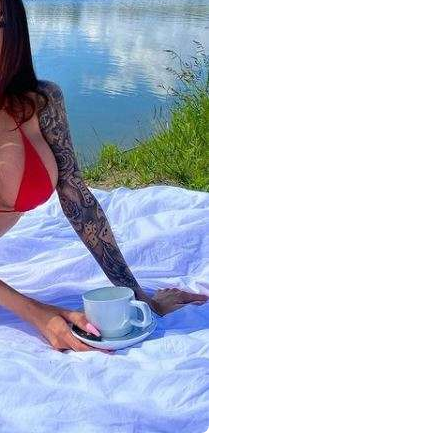
הזה
מאוקראינה
היא
אלנה
אומוביץ'
וככזו
היא
לוהטת.