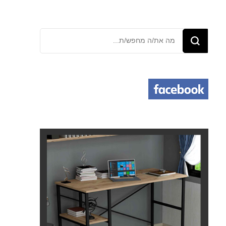
מחפש/ת
משהו?