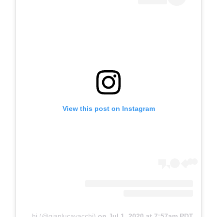
View this post on Instagram
A post shared by Gianluca Vacchi (@gianlucavacchi)
on
Jul 1, 2020 at 7:57am PDT