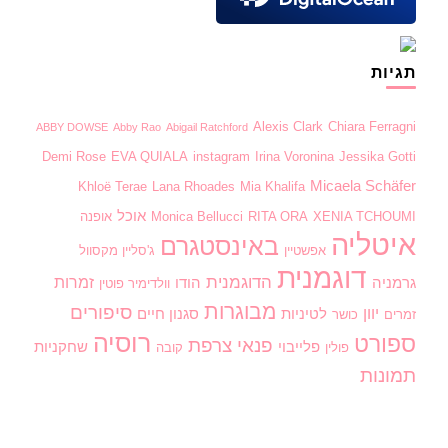
תגיות
Alexis Clark
Chiara Ferragni
ABBY DOWSE
Abby Rao
Abigail Ratchford
Demi Rose
EVA QUIALA
instagram
Irina Voronina
Jessika Gotti
Micaela Schäfer
Khloë Terae
Lana Rhoades
Mia Khalifa
אוכל
XENIA TCHOUMI
RITA ORA
Monica Bellucci
אופנה
איטליה
באינסטגרם
אפשטיין
ג'סליין מקסוול
דוגמנית
הדוגמנית
זמרות
גרמניה
הודו
וולדימיר פוטין
מבוגרות
סיפורים
יוון
לטיניות
סגנון חיים
זמרים
כושר
רוסיה
ספורט
פנאי
צרפת
פלייבוי
שחקניות
פולין
קובה
תמונות