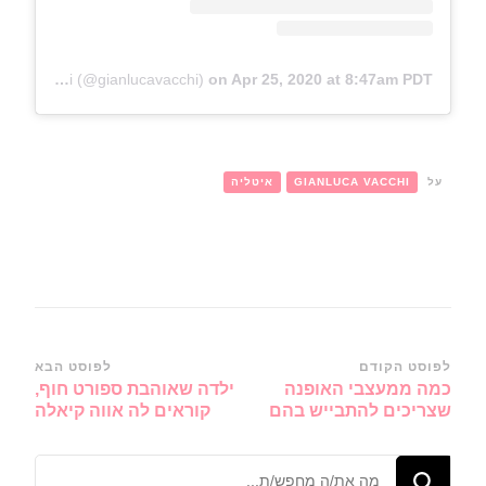
A post shared by Gianluca Vacchi (@gianlucavacchi)
on
Apr 25, 2020 at 8:47am PDT
על
GIANLUCA VACCHI
איטליה
ניווט
לפוסט הקודם
לפוסט הבא
כמה ממעצבי האופנה
ילדה שאוהבת ספורט חוף,
ברשומות
שצריכים להתבייש בהם
קוראים לה אווה קיאלה
מחפש/ת