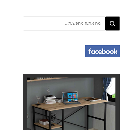
מחפש/ת
משהו?