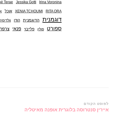
ë Terae
Jessika Gotti
Irina Voronina
אוכל
RITA ORA
XENIA TCHOUMI
א
דוגמנית
הדוגמנית
הודו
וולדימיר
ספורט
פנאי
צרפת
פלייבוי
פולין
ניווט
לפוסט הקודם
איירין סנטרוסה בלוגרית אופנה מאיטליה
ברשומות