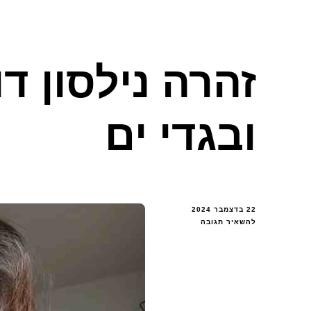
זהרה נילסון ד
ובגדי ים
22 בדצמבר 2024
בנושא
להשאיר תגובה
זהרה
נילסון
דוגמנית
כושר
ובגדי
ים