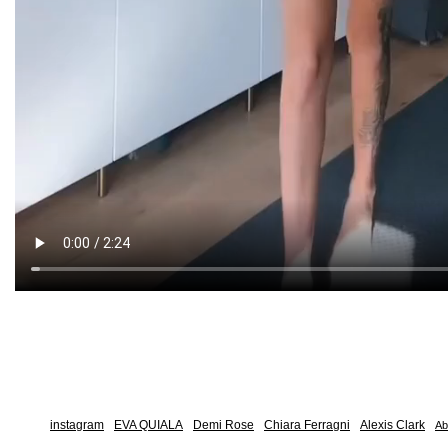
instagram
EVA QUIALA
Demi Rose
Chiara Ferragni
Alexis Clark
Ab