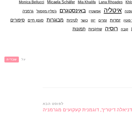
Micaela Schäfer
Monica Bellucci
Mia Khalifa
Lana Rhoades
Khlo
איטליה
באינסטגרם
גרמניה
ופנה
אפשטיין
ג'סליין מקסוול
מבוגרות
סיפורים
זמרות
יוון
לטיניות
סגנון חיים
 פוטין
זמרים
כושר
רוסיה
תמונות
שחקניות
קובה
על
שבדיה
לפוסט הבא
דניאלה דיטריך, דוגמנית קעקועים מגרמניה