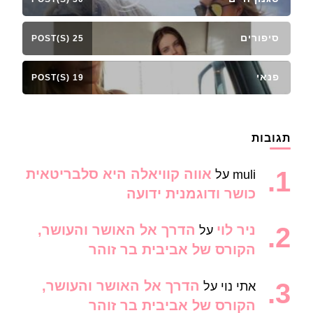
סיפורים
25 POST(S)
פנאי
19 POST(S)
תגובות
אווה קוויאלה היא סלבריטאית
muli
על
כושר ודוגמנית ידועה
ניר לוי
הדרך אל האושר והעושר,
על
הקורס של אביבית בר זוהר
הדרך אל האושר והעושר,
אתי נוי
על
הקורס של אביבית בר זוהר