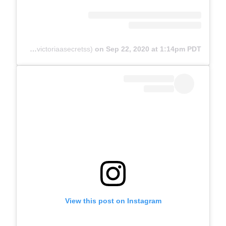
A post shared by ‎ ‎ ‎ ⠀victoria 🌙🦄🇷🇺 (@victoriaasecretss)
on
Sep 22, 2020 at 1:14pm PDT
View this post on Instagram