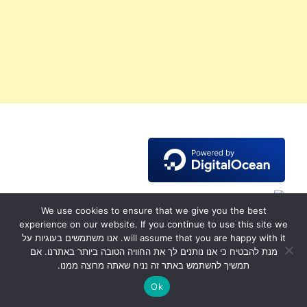
We use cookies to ensure that we give you the best
תגיות
experience on our website. If you continue to use this site we
will assume that you are happy with it. אנו משתמשים בעוגיות על
מנת להבטיח כי אנו נותנים לך את החוויה הטובה ביותר באתרנו. אם
Alexis Clark
Chiara Ferragni
ABBY DOWSE
Abby Rao
Abigail Ratchford
תמשיך להשתמש באתר זה נניח שאתה מרוצה ממנו.
Demi Rose
EVA QUIALA
instagram
Irina Voronina
Jessika Gotti
Ok
Micaela Schäfer
Khloë Terae
Lana Rhoades
Mia Khalifa