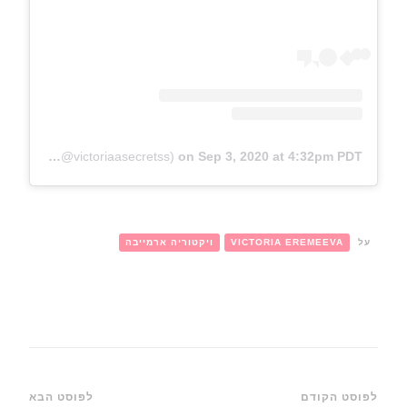
A post shared by ‎ ‎ ‎ ⠀victoria 🌙🦄🇷🇺 (@victoriaasecretss)
on
Sep 3, 2020 at 4:32pm PDT
על
VICTORIA EREMEEVA
ויקטוריה ארמייבה
ניווט
לפוסט הקודם
לפוסט הבא