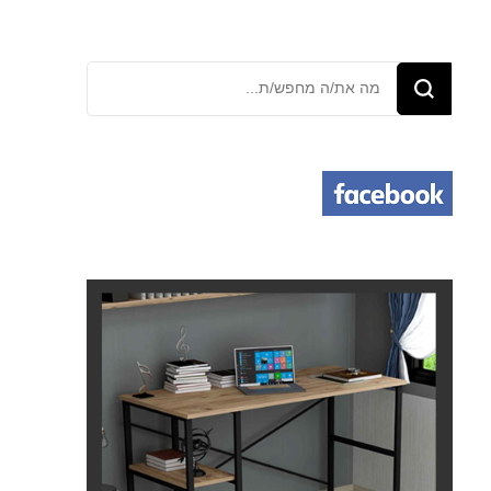
מחפש/ת
משהו?