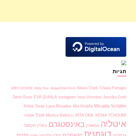
תגיות
Alexis Clark
Chiara Ferragni
ABBY DOWSE
Abby Rao
Abigail Ratchford
Demi Rose
EVA QUIALA
instagram
Irina Voronina
Jessika Gotti
Micaela Schäfer
Khloë Terae
Lana Rhoades
Mia Khalifa
אוכל
XENIA TCHOUMI
RITA ORA
Monica Bellucci
אופנה
איטליה
באינסטגרם
אפשטיין
ג'סליין מקסוול
דוגמנית
הדוגמנית
זמרות
גרמניה
הודו
וולדימיר פוטין