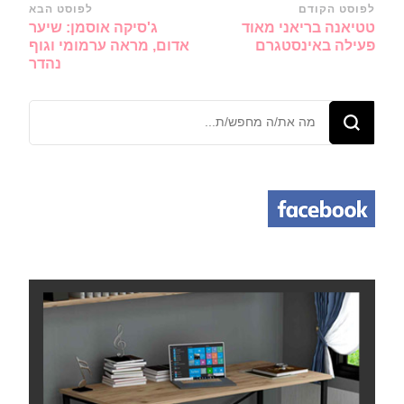
ניווט
לפוסט הקודם
לפוסט הבא
טטיאנה בריאני מאוד
ג'סיקה אוסמן: שיער
ברשומות
פעילה באינסטגרם
אדום, מראה ערמומי וגוף
נהדר
מחפש/ת
משהו?