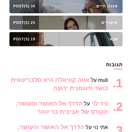
סגנון חיים
30 POST(S)
סיפורים
25 POST(S)
פנאי
19 POST(S)
תגובות
אווה קוויאלה היא סלבריטאית
muli
על
כושר ודוגמנית ידועה
ניר לוי
הדרך אל האושר והעושר,
על
הקורס של אביבית בר זוהר
הדרך אל האושר והעושר,
אתי נוי
על