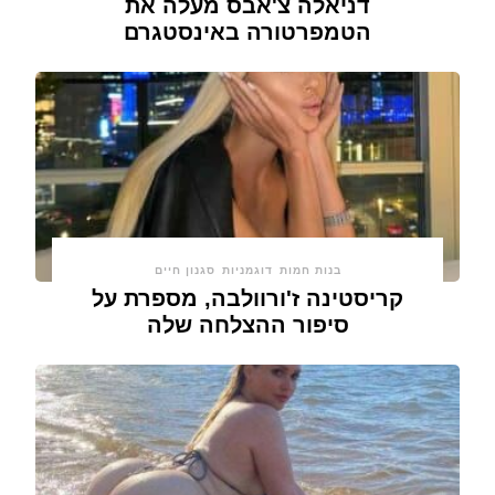
דניאלה צ'אבס מעלה את
הטמפרטורה באינסטגרם
בנות חמות
דוגמניות
סגנון חיים
קריסטינה ז'ורוולבה, מספרת על
סיפור ההצלחה שלה