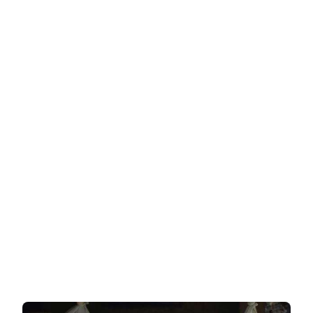
היא
דוגמנית
אופנה
וכוכבת
טיק-טוק