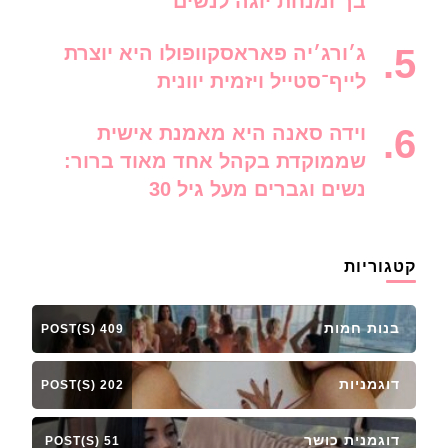
בך ומנחת יוגה לנשים
ג׳ורג׳יה פאראסקוופולו היא יוצרת
לייף־סטייל ויזמית יוונית
וידה סאנה היא מאמנת אישית
שממוקדת בקהל אחד מאוד ברור:
נשים וגברים מעל גיל 30
קטגוריות
בנות חמות
409 POST(S)
דוגמניות
202 POST(S)
דוגמנית כושר
51 POST(S)