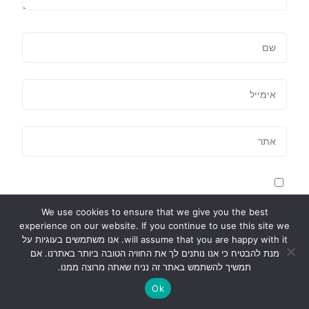
שמור בדפדפן זה את השם, האימייל והאתר שלי לפעם
We use cookies to ensure that we give you the best
הבאה שאגיב.
experience on our website. If you continue to use this site we
will assume that you are happy with it. אנו משתמשים בעוגיות על
מנת להבטיח כי אנו נותנים לך את החוויה הטובה ביותר באתרנו. אם
תמשיך להשתמש באתר זה נניח שאתה מרוצה ממנו.
Ok
אתר זו עושה שימוש ב-Akismet כדי לסנן תגובות