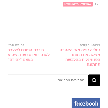
על
EVGENIYA LVOVNA
ניווט
לפוסט הקודם
לפוסט הבא
נטליה זופה מאי האהבה
כוכבת הפורנו לשעבר
ברשומות
מציגה את דמותה
לאנה רואדס טענה שהיא
הפנומנלית בהלבשה
בעצם "זהירה"
תחתונה
מחפש/ת
משהו?