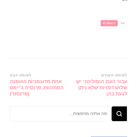
על
דוגמנית
ניווט
לפוסט הקודם
לפוסט הבא
עבור העם הנפוליטני יש
אחת מדוגמניות האופנה
ברשומות
שלוש דמויות שלא ניתן
המתהוות, פרנסיה ג'יימס
לגעת בהן
(פרנסטי)
מחפש/ת
משהו?