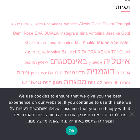
תגיות
Alexis Clark
Chiara Ferragni
ABBY DOWSE
Abby Rao
Abigail Ratchford
Demi Rose
EVA QUIALA
instagram
Irina Voronina
Jessika Gotti
Micaela Schäfer
Khloë Terae
Lana Rhoades
Mia Khalifa
אוכל
XENIA TCHOUMI
RITA ORA
Monica Bellucci
אופנה
איטליה
באינסטגרם
אפשטיין
ג'סליין מקסוול
דוגמנית
הדוגמנית
זמרות
גרמניה
הודו
וולדימיר פוטין
מבוגרות
סיפורים
יוון
לטיניות
סגנון חיים
זמרים
כושר
רוסיה
ספורט
פנאי
צרפת
פלייבוי
שחקניות
פולין
קובה
We use cookies to ensure that we give you the best
תמונות
experience on our website. If you continue to use this site we
will assume that you are happy with it. אנו משתמשים בעוגיות על
מנת להבטיח כי אנו נותנים לך את החוויה הטובה ביותר באתרנו. אם
תמשיך להשתמש באתר זה נניח שאתה מרוצה ממנו.
Ok