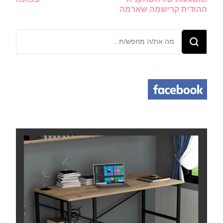
ההודית קרישמה שארמה
מחפש/ת
משהו?