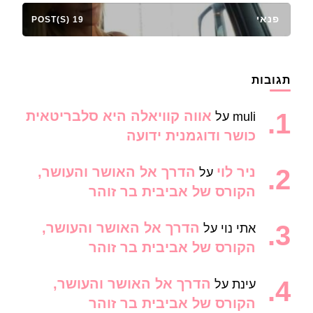
פנאי
19 POST(S)
תגובות
אווה קוויאלה היא סלבריטאית
muli
על
כושר ודוגמנית ידועה
ניר לוי
הדרך אל האושר והעושר,
על
הקורס של אביבית בר זוהר
הדרך אל האושר והעושר,
אתי נוי
על
הקורס של אביבית בר זוהר
הדרך אל האושר והעושר,
עינת
על
הקורס של אביבית בר זוהר