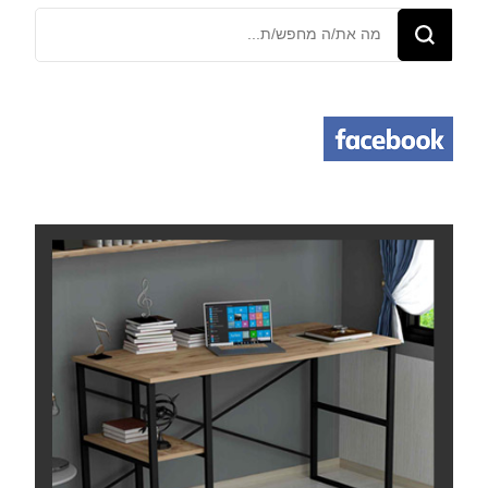
מחפש/ת
משהו?