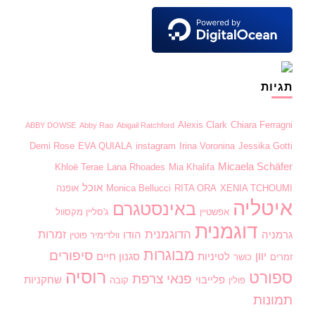
תגיות
Alexis Clark
Chiara Ferragni
ABBY DOWSE
Abby Rao
Abigail Ratchford
Demi Rose
EVA QUIALA
instagram
Irina Voronina
Jessika Gotti
Micaela Schäfer
Khloë Terae
Lana Rhoades
Mia Khalifa
אוכל
XENIA TCHOUMI
RITA ORA
Monica Bellucci
אופנה
איטליה
באינסטגרם
אפשטיין
ג'סליין מקסוול
דוגמנית
הדוגמנית
זמרות
גרמניה
הודו
וולדימיר פוטין
מבוגרות
סיפורים
יוון
לטיניות
סגנון חיים
זמרים
כושר
רוסיה
ספורט
פנאי
צרפת
פלייבוי
שחקניות
פולין
קובה
תמונות