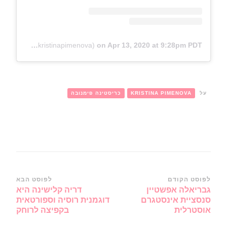
A post shared by Kristina Pimenova (@kristinapimenova)
on
Apr 13, 2020 at 9:28pm PDT
על
KRISTINA PIMENOVA
כריסטינה פימנובה
ניווט
לפוסט הקודם
לפוסט הבא
גבריאלה אפשטיין
דריה קלישינה היא
ברשומות
סנסציית אינסטגרם
דוגמנית רוסיה וספורטאית
אוסטרלית
בקפיצה לרוחק