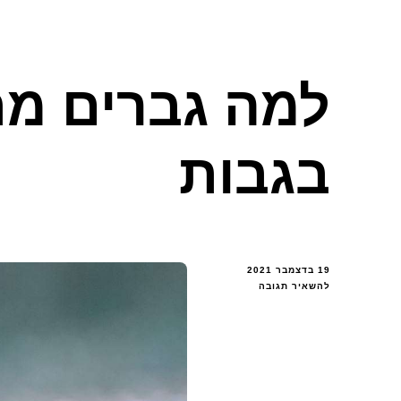
למה גברים מת
בגבות
19 בדצמבר 2021
בנושא
להשאיר תגובה
למה
גברים
מתביישים
לטפל
בגבות