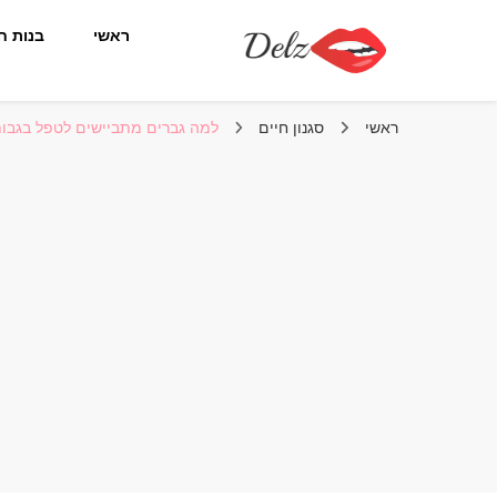
ראשי
בנות ח
הבלוג של דלז – Delz
נשים יפות מהעולם, דוגמניות
ראשי
סגנון חיים
למה גברים מתביישים לטפל בגבו