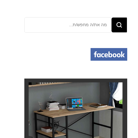
מחפש/ת
משהו?