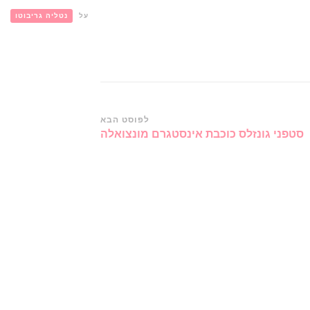
על
נטליה גריבוטו
לפוסט הבא
סטפני גונזלס כוכבת אינסטגרם מונצואלה