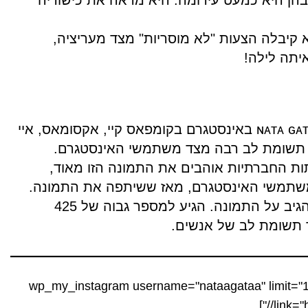
קיבלה הצעות "לא מוסריות" מצד מעריציה,
תה לילה!
תמונה זו שותפה על ידי ɴᴀᴛᴀ ɢᴀᴛᴀ באינסטגרם בקומפאס קיי, אקסומאס, איי
 תשומת לב רבה מצד משתמשי האינסטגרם.
החברתיות אוהבים את התמונה הזו מאוד,
המשתמשים לא היססו להגיב על התמונה. הגיע למספר גבוה של 425
ך תשומת לב של אנשים.
[wp_my_instagram username="nataagataa" limit="12
link="