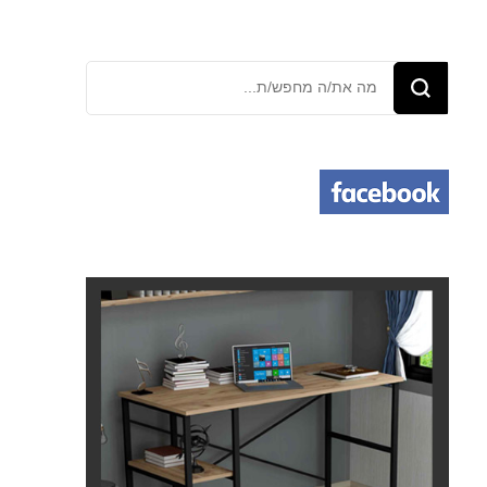
מחפש/ת
משהו?