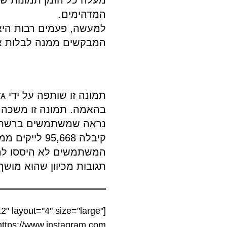
המדהימים.
למעשה, פעמים רבות היא 
המבקשים ממנה לבלות אי
בהאמה. תמונה זו משכה
נראה שמשתמשים ברשתות 
קיבלה 95,668 לייקים ממשתמשי האינסטגרם, מאז ששיתפה את התמונה.
תגובות מכיוון שהוא מוש
" layout="4" size="large"
https://www.instagram.com//"]